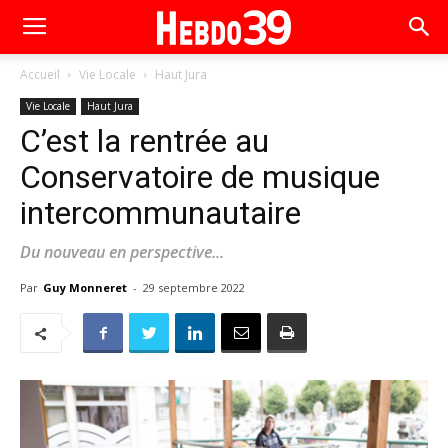
Accueil
Vie Locale
Haut Jura
Vie Locale
Haut Jura
C’est la rentrée au
Conservatoire de musique
intercommunautaire
Du nouveau en perspective...
Par
Guy Monneret
-
29 septembre 2022