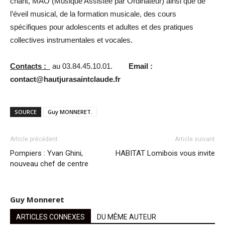
chant, MAO (Musique Assistée par Ordinateur) ainsi que de
l’éveil musical, de la formation musicale, des cours
spécifiques pour adolescents et adultes et des pratiques
collectives instrumentales et vocales.
Contacts :
au 03.84.45.10.01.
Email :
contact@hautjurasaintclaude.fr
SOURCE
Guy MONNERET.
Article précédent
Article suivant
Pompiers : Yvan Ghini,
HABITAT Lomibois vous invite
nouveau chef de centre
Guy Monneret
ARTICLES CONNEXES
DU MÊME AUTEUR