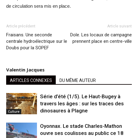
de circulation sera mis en place.
Article précédent
Article suivant
Fraisans. Une seconde
Dole. Les locaux de campagne
centrale hydroélectrique sur le
prennent place en centre-ville
Doubs pour la SOPEF
Valentin Jacques
ARTICLES CONNEXES
DU MÊME AUTEUR
Série d’été (1/5). Le Haut-Bugey à
travers les âges : sur les traces des
dinosaures à Plagne
Culture
Oyonnax. Le stade Charles-Mathon
ouvre ses coulisses au public ce 18