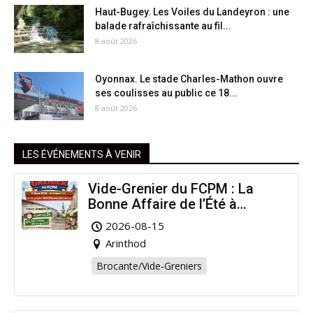
Haut-Bugey. Les Voiles du Landeyron : une
balade rafraîchissante au fil...
8 août 2026
Oyonnax. Le stade Charles-Mathon ouvre
ses coulisses au public ce 18...
8 août 2026
LES ÉVÉNEMENTS À VENIR
Vide-Grenier du FCPM : La
Bonne Affaire de l’Été à
Arinthod !
2026-08-15
Arinthod
Brocante/Vide-Greniers