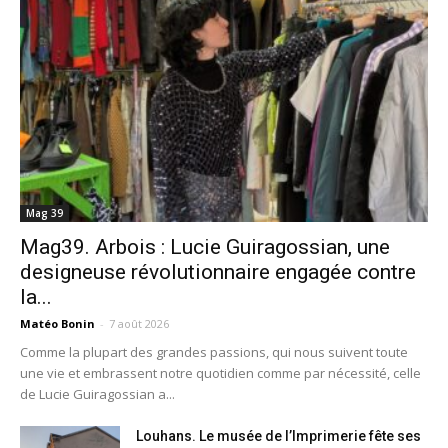
Mag 39
Mag39. Arbois : Lucie Guiragossian, une
designeuse révolutionnaire engagée contre
la...
Matéo Bonin
-
7 août 2026
Comme la plupart des grandes passions, qui nous suivent toute
une vie et embrassent notre quotidien comme par nécessité, celle
de Lucie Guiragossian a...
Louhans. Le musée de l’Imprimerie fête ses