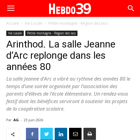
Accueil
Vie Locale
Petite montagne - Région des lacs
Vie Locale
Petite montagne - Région des lacs
Arinthod. La salle Jeanne
d’Arc replonge dans les
années 80
La salle Jeanne d’Arc a vibré au rythme des années 80 le
temps d’une soirée organisée par l’association des
parents d’élèves de l’école élémentaire. Un rendez-vous
festif dont les bénéfices serviront à soutenir les projets
de la coopérative scolaire.
Par
AG
-
23 juin 2026