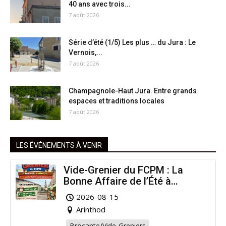
40 ans avec trois...
7 août 2026
Série d’été (1/5) Les plus … du Jura : Le
Vernois,...
7 août 2026
Champagnole-Haut Jura. Entre grands
espaces et traditions locales
7 août 2026
LES ÉVÉNEMENTS À VENIR
Vide-Grenier du FCPM : La
Bonne Affaire de l’Été à
Arinthod !
2026-08-15
Arinthod
Brocante/Vide-Greniers