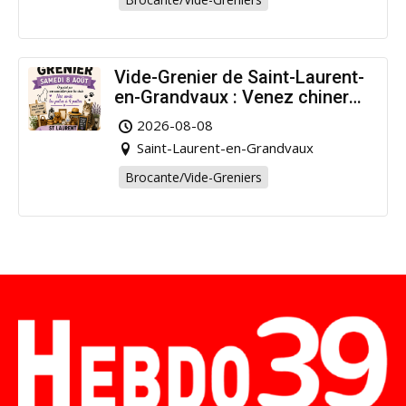
Vide-Grenier de Saint-Laurent-
en-Grandvaux : Venez chiner
pour la bonne cause !
2026-08-08
Saint-Laurent-en-Grandvaux
Brocante/Vide-Greniers