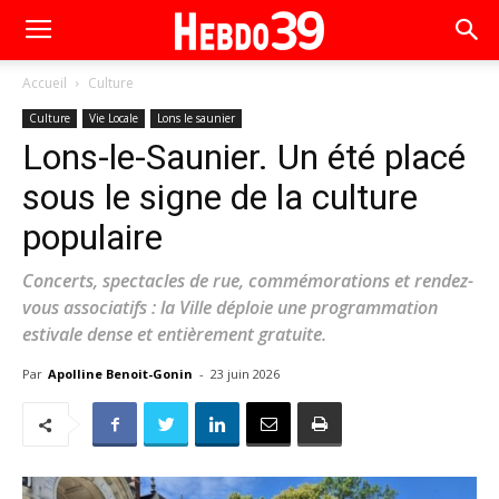
Accueil
Culture
Culture
Vie Locale
Lons le saunier
Lons-le-Saunier. Un été placé
sous le signe de la culture
populaire
Concerts, spectacles de rue, commémorations et rendez-
vous associatifs : la Ville déploie une programmation
estivale dense et entièrement gratuite.
Par
Apolline Benoit-Gonin
-
23 juin 2026