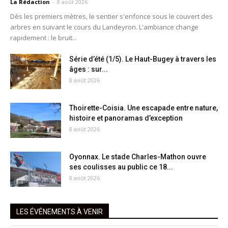
La Rédaction
-
8 août 2026
Dès les premiers mètres, le sentier s'enfonce sous le couvert des
arbres en suivant le cours du Landeyron. L'ambiance change
rapidement : le bruit...
Série d’été (1/5). Le Haut-Bugey à travers les
âges : sur...
8 août 2026
Thoirette-Coisia. Une escapade entre nature,
histoire et panoramas d’exception
8 août 2026
Oyonnax. Le stade Charles-Mathon ouvre
ses coulisses au public ce 18...
8 août 2026
LES ÉVÉNEMENTS À VENIR