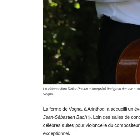
Le violoncelliste Didier Poskin a interprété l’intégrale des six 
Vogna.
La ferme de Vogna, à Arinthod, a accueilli un év
Jean-Sébastien Bach »
. Loin des salles de conc
célèbres suites pour violoncelle du compositeu
exceptionnel.