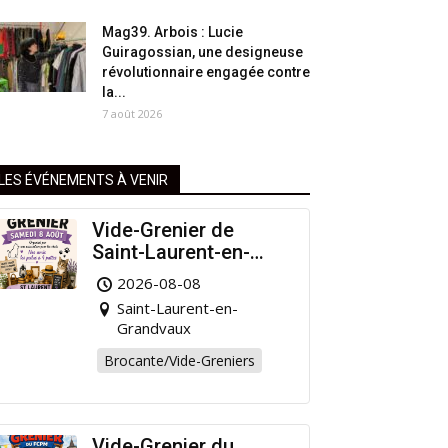
Mag39. Arbois : Lucie
Guiragossian, une designeuse
révolutionnaire engagée contre
la...
7 août 2026
LES ÉVÉNEMENTS À VENIR
Vide-Grenier de
Saint-Laurent-en-
Grandvaux : Venez
2026-08-08
chiner pour la bonne
Saint-Laurent-en-
cause !
Grandvaux
Brocante/Vide-Greniers
Vide-Grenier du