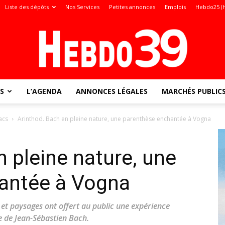
Liste des dépôts
Nos Services
Petites annonces
Emplois
Hebdo25 (
S
L’AGENDA
ANNONCES LÉGALES
MARCHÉS PUBLIC
Jura
acs
Arinthod. Bach en pleine nature, une parenthèse enchantée à Vogna
n pleine nature, une
:
antée à Vogna
et paysages ont offert au public une expérience
le de Jean-Sébastien Bach.