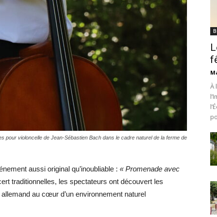
B
L
f
Ma
À 
l’
l’
po
suites pour violoncelle de Jean-Sébastien Bach dans le cadre naturel de la ferme de
énement aussi original qu’inoubliable :
« Promenade avec
ert traditionnelles, les spectateurs ont découvert les
r allemand au cœur d’un environnement naturel