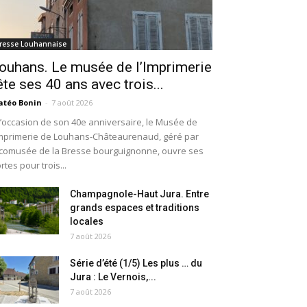
resse Louhannaise
ouhans. Le musée de l’Imprimerie
ête ses 40 ans avec trois...
téo Bonin
-
7 août 2026
l’occasion de son 40e anniversaire, le Musée de
Imprimerie de Louhans-Châteaurenaud, géré par
Écomusée de la Bresse bourguignonne, ouvre ses
rtes pour trois...
Champagnole-Haut Jura. Entre
grands espaces et traditions
locales
7 août 2026
Série d’été (1/5) Les plus … du
Jura : Le Vernois,...
7 août 2026