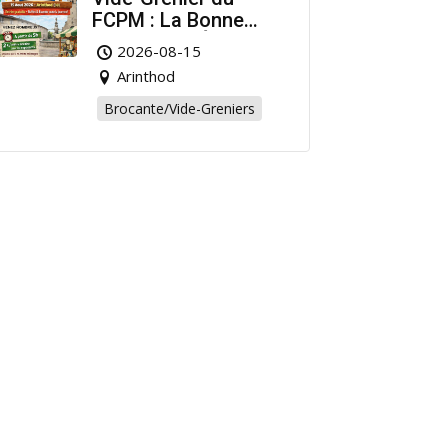
FCPM : La Bonne
Affaire de l’Été à
2026-08-15
Arinthod !
Arinthod
Brocante/Vide-Greniers