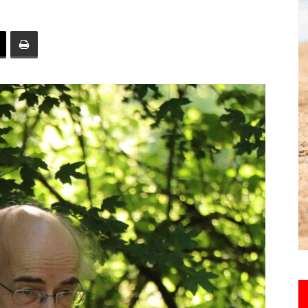
toute
l'info
locale
–