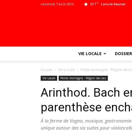
C
vendredi 7 août 2026
22.7
Lons-le-Saunier
VIE LOCALE
DOSSIER
Accueil
Vie Locale
Petite montagne - Région des l
Vie Locale
Petite montagne - Région des lacs
Arinthod. Bach e
parenthèse ench
À la ferme de Vogna, musique, gastronomie 
unique autour des six suites pour violoncel