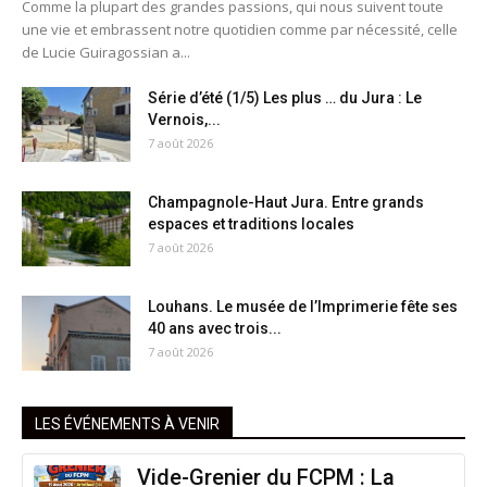
Comme la plupart des grandes passions, qui nous suivent toute
une vie et embrassent notre quotidien comme par nécessité, celle
de Lucie Guiragossian a...
Série d’été (1/5) Les plus … du Jura : Le
Vernois,...
7 août 2026
Champagnole-Haut Jura. Entre grands
espaces et traditions locales
7 août 2026
Louhans. Le musée de l’Imprimerie fête ses
40 ans avec trois...
7 août 2026
LES ÉVÉNEMENTS À VENIR
Vide-Grenier du FCPM : La