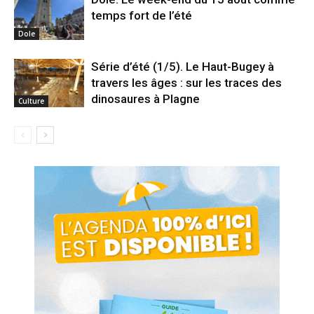
temps fort de l’été
Dole
Série d’été (1/5). Le Haut-Bugey à
travers les âges : sur les traces des
dinosaures à Plagne
Culture