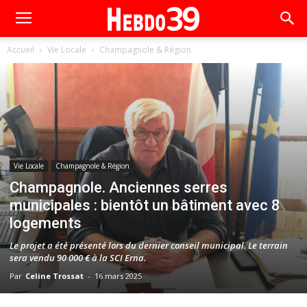
Accueil
Vie Locale
Champagnole & Région
Vie Locale
Champagnole & Région
Champagnole. Anciennes serres
municipales : bientôt un bâtiment avec 8
logements
Le projet a été présenté lors du dernier conseil municipal. Le terrain
sera vendu 90 000 € à la SCI Erna.
Par
Celine Trossat
-
16 mars 2025