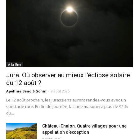
A la Une
Jura. Où observer au mieux l’éclipse solaire
du 12 août ?
Apolline Benoit-Gonin
-
9 août 2026
Le 12 août prochain, les Jurassiens auront rendez-vous avec un
spectacle rare. En fin de journée, la Lune masquera plus de 92 %
du...
Château-Chalon. Quatre villages pour une
appellation d’exception
9 août 2026