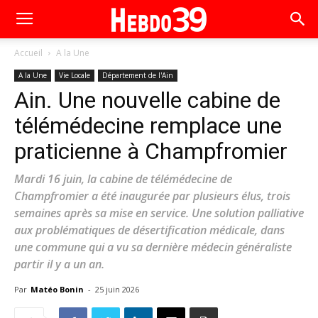
Accueil
A la Une
A la Une
Vie Locale
Département de l'Ain
Ain. Une nouvelle cabine de
télémédecine remplace une
praticienne à Champfromier
Mardi 16 juin, la cabine de télémédecine de
Champfromier a été inaugurée par plusieurs élus, trois
semaines après sa mise en service. Une solution palliative
aux problématiques de désertification médicale, dans
une commune qui a vu sa dernière médecin généraliste
partir il y a un an.
Par
Matéo Bonin
-
25 juin 2026