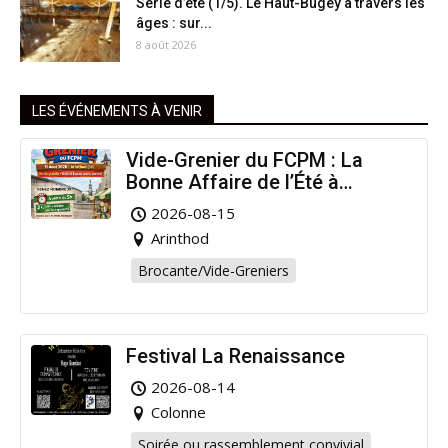
Série d’été (1/5). Le Haut-Bugey à travers les
âges : sur...
8 août 2026
LES ÉVÉNEMENTS À VENIR
Vide-Grenier du FCPM : La
Bonne Affaire de l’Été à
Arinthod !
2026-08-15
Arinthod
Brocante/Vide-Greniers
Festival La Renaissance
2026-08-14
Colonne
Soirée ou rassemblement convivial