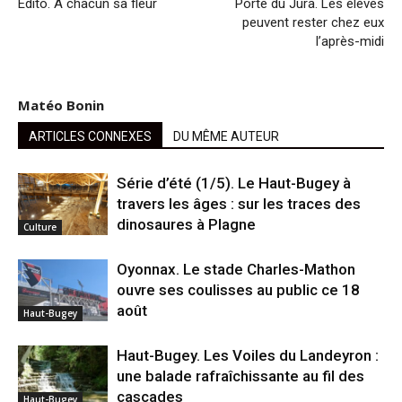
Édito. À chacun sa fleur
Porte du Jura. Les élèves
peuvent rester chez eux
l’après-midi
Matéo Bonin
ARTICLES CONNEXES
DU MÊME AUTEUR
Série d’été (1/5). Le Haut-Bugey à
travers les âges : sur les traces des
dinosaures à Plagne
Culture
Oyonnax. Le stade Charles-Mathon
ouvre ses coulisses au public ce 18
août
Haut-Bugey
Haut-Bugey. Les Voiles du Landeyron :
une balade rafraîchissante au fil des
cascades
Haut-Bugey