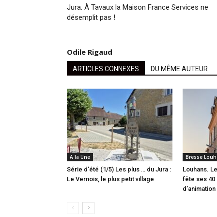
Jura. À Tavaux la Maison France Services ne
désemplit pas !
Odile Rigaud
ARTICLES CONNEXES
DU MÊME AUTEUR
A la Une
Bresse Louh
Série d’été (1/5) Les plus … du Jura :
Louhans. Le
Le Vernois, le plus petit village
fête ses 40 
d’animation