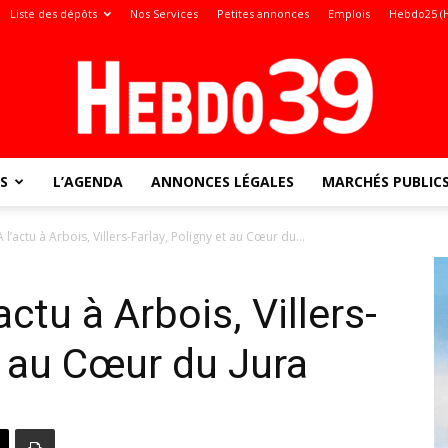
Liste des dépôts
Nos Services
Petites annonces
Emplois
Hebdo25 (
S
L’AGENDA
ANNONCES LÉGALES
MARCHÉS PUBLIC
Jura
A l’actu à Arbois, Villers-Farlay, Poligny et au Cœur du...
’actu à Arbois, Villers-
:
t au Cœur du Jura