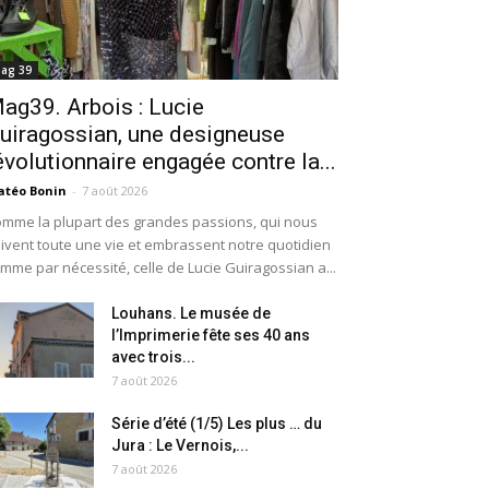
ag 39
ag39. Arbois : Lucie
uiragossian, une designeuse
évolutionnaire engagée contre la...
téo Bonin
-
7 août 2026
mme la plupart des grandes passions, qui nous
ivent toute une vie et embrassent notre quotidien
mme par nécessité, celle de Lucie Guiragossian a...
Louhans. Le musée de
l’Imprimerie fête ses 40 ans
avec trois...
7 août 2026
Série d’été (1/5) Les plus … du
Jura : Le Vernois,...
7 août 2026