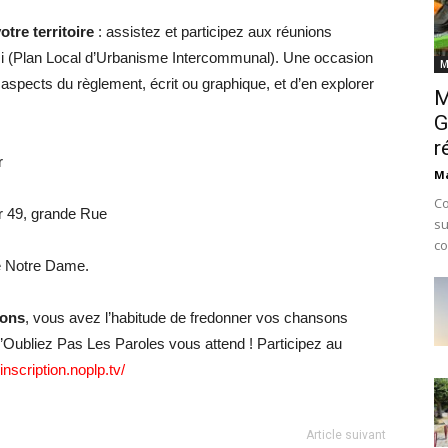
otre territoire
: assistez et participez aux réunions
LUi (Plan Local d’Urbanisme Intercommunal). Une occasion
M
aspects du règlement, écrit ou graphique, et d’en explorer
M
G
r
r
Ma
Co
ur 49, grande Rue
su
co
le Notre Dame.
rons
, vous avez l’habitude de fredonner vos chansons
N’Oubliez Pas Les Paroles vous attend ! Participez au
/inscription.noplp.tv/
Article suivant