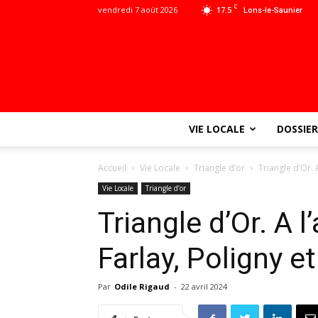
C
vendredi 7 août 2026
17.5
Lons-le-Saunier
VIE LOCALE
DOSSIER
Accueil
Vie Locale
Triangle d’or
Triangle d’Or. 
Vie Locale
Triangle d’or
Triangle d’Or. A l
Farlay, Poligny e
Par
Odile Rigaud
-
22 avril 2024