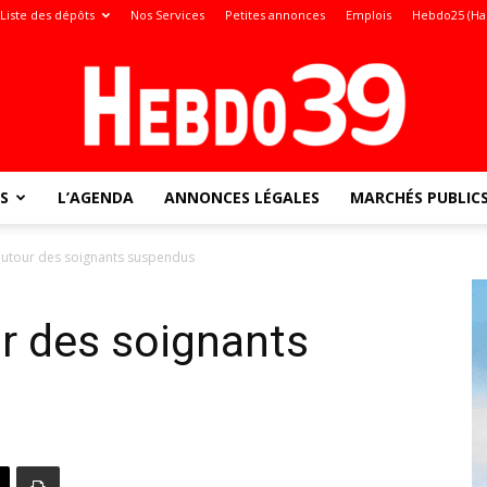
Liste des dépôts
Nos Services
Petites annonces
Emplois
Hebdo25 (Ha
S
L’AGENDA
ANNONCES LÉGALES
MARCHÉS PUBLIC
Jura
autour des soignants suspendus
r des soignants
: