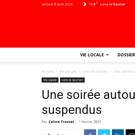
C
samedi 8 août 2026
19.9
Lons-le-Saunier
VIE LOCALE
DOSSIER
Accueil
Vie Locale
Lons le saunier
Une soirée 
Vie Locale
Lons le saunier
Une soirée autou
suspendus
Par
Celine Trossat
-
1 février 2023