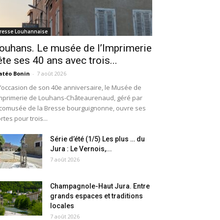
resse Louhannaise
ouhans. Le musée de l’Imprimerie
ête ses 40 ans avec trois...
téo Bonin
-
7 août 2026
l’occasion de son 40e anniversaire, le Musée de
Imprimerie de Louhans-Châteaurenaud, géré par
Écomusée de la Bresse bourguignonne, ouvre ses
rtes pour trois...
Série d’été (1/5) Les plus … du
Jura : Le Vernois,...
7 août 2026
Champagnole-Haut Jura. Entre
grands espaces et traditions
locales
7 août 2026