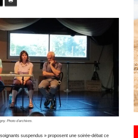
toute
l'info
locale
igny. Photo d'archives.
–
e soignants suspendus » proposent une soirée-débat ce