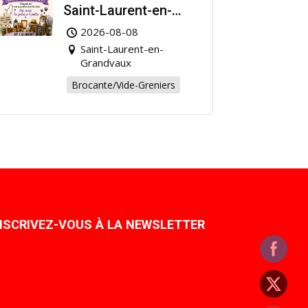
Saint-Laurent-en-
Grandvaux : Venez
2026-08-08
chiner pour la bonne
Saint-Laurent-en-
cause !
Grandvaux
Brocante/Vide-Greniers