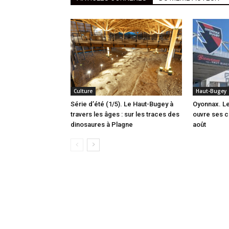
Culture
Haut-Bugey
Série d’été (1/5). Le Haut-Bugey à
Oyonnax. L
travers les âges : sur les traces des
ouvre ses c
dinosaures à Plagne
août