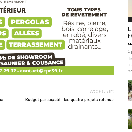
B
L
f
Ma
À 
l’
l’
po
Article suivant
ué
Budget participatif : les quatre projets retenus