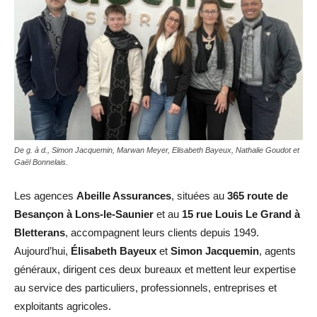
De g. à d., Simon Jacquemin, Marwan Meyer, Elisabeth Bayeux, Nathalie Goudot et
Gaël Bonnelais.
Les agences
Abeille Assurances
, situées au
365 route de
Besançon à Lons-le-Saunier
et au
15 rue Louis Le Grand à
Bletterans
, accompagnent leurs clients depuis 1949.
Aujourd’hui,
Élisabeth Bayeux
et
Simon Jacquemin
, agents
généraux, dirigent ces deux bureaux et mettent leur expertise
au service des particuliers, professionnels, entreprises et
exploitants agricoles.