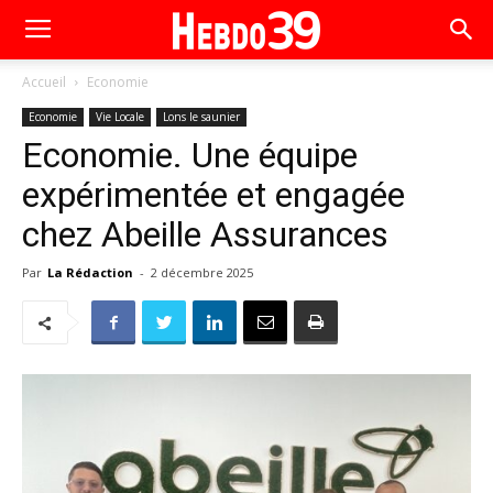
Accueil
Economie
Economie
Vie Locale
Lons le saunier
Economie. Une équipe
expérimentée et engagée
chez Abeille Assurances
Par
La Rédaction
-
2 décembre 2025