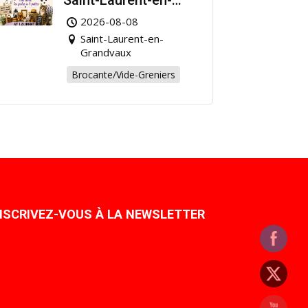
Saint-Laurent-en-
Grandvaux : Venez
2026-08-08
chiner pour la bonne
Saint-Laurent-en-
cause !
Grandvaux
Brocante/Vide-Greniers