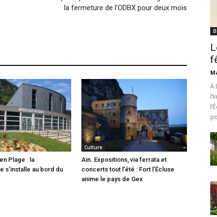
la fermeture de l’ODBX pour deux mois
B
L
f
Ma
À 
l’
l’
po
Culture
en Plage : la
Ain. Expositions, via ferrata et
 s’installe au bord du
concerts tout l’été : Fort l’Écluse
anime le pays de Gex