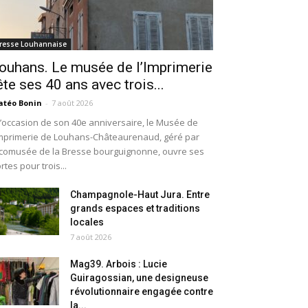
resse Louhannaise
ouhans. Le musée de l’Imprimerie
ête ses 40 ans avec trois...
téo Bonin
-
7 août 2026
l’occasion de son 40e anniversaire, le Musée de
Imprimerie de Louhans-Châteaurenaud, géré par
Écomusée de la Bresse bourguignonne, ouvre ses
rtes pour trois...
Champagnole-Haut Jura. Entre
grands espaces et traditions
locales
7 août 2026
Mag39. Arbois : Lucie
Guiragossian, une designeuse
révolutionnaire engagée contre
la...