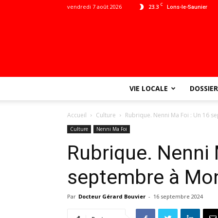
C
vendredi 7 août 2026
23.3
Lons-le-Saunier
VIE LOCALE
DOSSIER
Accueil
Culture
Rubrique. Nenni Ma Foi : Un 16 
Culture
Nenni Ma Foi
Rubrique. Nenni 
septembre à Mo
Par
Docteur Gérard Bouvier
-
16 septembre 2024