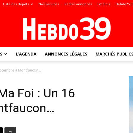
Liste des dépôts
Nos Services
Petites annonces
Emplois
Hebdo25 (
S
L’AGENDA
ANNONCES LÉGALES
MARCHÉS PUBLIC
Jura
septembre à Montfaucon…
Ma Foi : Un 16
:
ntfaucon…