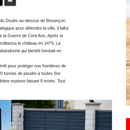
toute
e du Doubs au-dessus de Besançon
gique pour défendre la ville, il fallut
 de la Guerre de Cent Ans. Après la
militarisa le château en 1479. La
l'info
abandonné qui bientôt tombait en
érêt pour protéger nos frontières de
120 tonnes de poudre à toutes fins
rière explose faisant 8 morts. Tout
locale
–