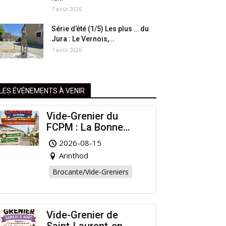
7 août 2026
Série d’été (1/5) Les plus … du
Jura : Le Vernois,...
7 août 2026
LES ÉVÉNEMENTS À VENIR
Vide-Grenier du
FCPM : La Bonne
Affaire de l’Été à
2026-08-15
Arinthod !
Arinthod
Brocante/Vide-Greniers
Vide-Grenier de