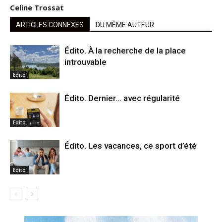
Celine Trossat
ARTICLES CONNEXES
DU MÊME AUTEUR
Édito. À la recherche de la place
introuvable
Edito
Édito. Dernier… avec régularité
Edito
Édito. Les vacances, ce sport d’été
Edito