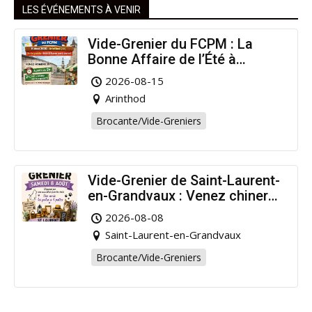
LES ÉVÉNEMENTS À VENIR
Vide-Grenier du FCPM : La
Bonne Affaire de l’Été à
Arinthod !
2026-08-15
Arinthod
Brocante/Vide-Greniers
Vide-Grenier de Saint-Laurent-
en-Grandvaux : Venez chiner
pour la bonne cause !
2026-08-08
Saint-Laurent-en-Grandvaux
Brocante/Vide-Greniers