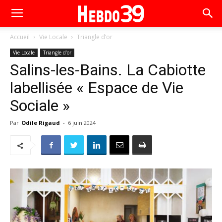
Accueil
Vie Locale
Triangle d’or
Vie Locale
Triangle d’or
Salins-les-Bains. La Cabiotte
labellisée « Espace de Vie
Sociale »
Par
Odile Rigaud
-
6 juin 2024