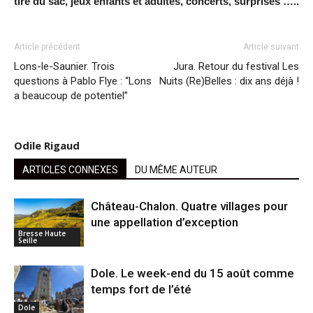
tiré du sac, jeux enfants et adultes, concerts, surprises …..
Article précédent
Article suivant
Lons-le-Saunier. Trois
Jura. Retour du festival Les
questions à Pablo Flye : “Lons
Nuits (Re)Belles : dix ans déjà !
a beaucoup de potentiel”
Odile Rigaud
ARTICLES CONNEXES
DU MÊME AUTEUR
Château-Chalon. Quatre villages pour
une appellation d’exception
Bresse Haute
Seille
Dole. Le week-end du 15 août comme
temps fort de l’été
Dole