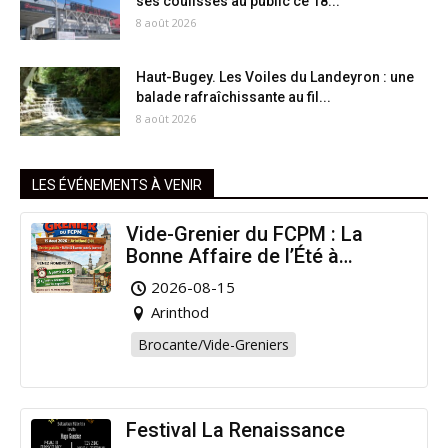
ses coulisses au public ce 18...
8 août 2026
Haut-Bugey. Les Voiles du Landeyron : une
balade rafraîchissante au fil...
8 août 2026
LES ÉVÉNEMENTS À VENIR
Vide-Grenier du FCPM : La
Bonne Affaire de l’Été à
Arinthod !
2026-08-15
Arinthod
Brocante/Vide-Greniers
Festival La Renaissance