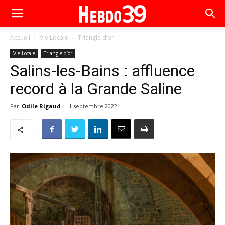
Accueil
Vie Locale
Triangle d’or
Vie Locale
Triangle d’or
Salins-les-Bains : affluence
record à la Grande Saline
Par
Odile Rigaud
-
1 septembre 2022