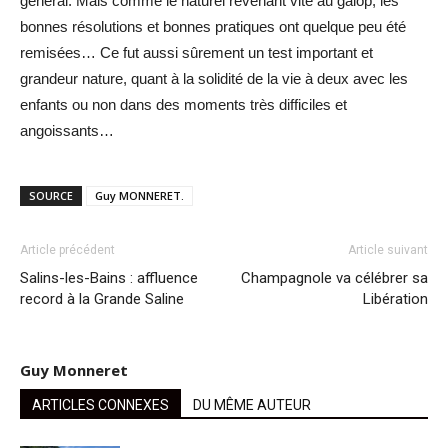
général. Mais comme le naturel revenant vite au galop, les
bonnes résolutions et bonnes pratiques ont quelque peu été
remisées… Ce fut aussi sûrement un test important et
grandeur nature, quant à la solidité de la vie à deux avec les
enfants ou non dans des moments très difficiles et
angoissants…
SOURCE
Guy MONNERET.
Article précédent
Article suivant
Salins-les-Bains : affluence
Champagnole va célébrer sa
record à la Grande Saline
Libération
Guy Monneret
ARTICLES CONNEXES
DU MÊME AUTEUR