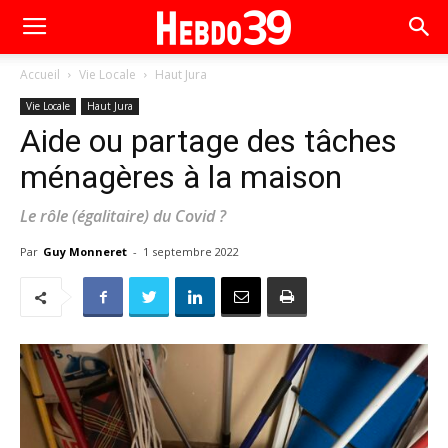
Accueil
Vie Locale
Haut Jura
Vie Locale
Haut Jura
Aide ou partage des tâches
ménagères à la maison
Le rôle (égalitaire) du Covid ?
Par
Guy Monneret
-
1 septembre 2022