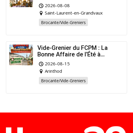
pour la bonne cause !
2026-08-08
Saint-Laurent-en-Grandvaux
Brocante/Vide-Greniers
Vide-Grenier du FCPM : La
Bonne Affaire de l’Été à
Arinthod !
2026-08-15
Arinthod
Brocante/Vide-Greniers