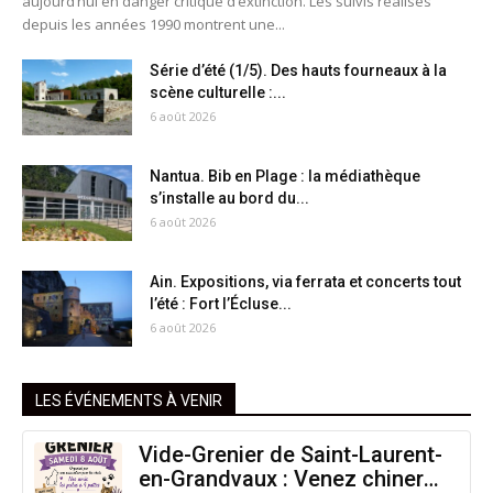
aujourd’hui en danger critique d’extinction. Les suivis réalisés
depuis les années 1990 montrent une...
Série d’été (1/5). Des hauts fourneaux à la
scène culturelle :...
6 août 2026
Nantua. Bib en Plage : la médiathèque
s’installe au bord du...
6 août 2026
Ain. Expositions, via ferrata et concerts tout
l’été : Fort l’Écluse...
6 août 2026
LES ÉVÉNEMENTS À VENIR
Vide-Grenier de Saint-Laurent-
en-Grandvaux : Venez chiner