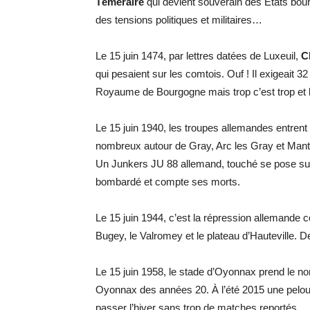
Téméraire
qui devient souverain des États bourg
des tensions politiques et militaires…
Le 15 juin 1474, par lettres datées de Luxeuil,
C
qui pesaient sur les comtois. Ouf ! Il exigeait 
Royaume de Bourgogne mais trop c’est trop et les 
Le 15 juin 1940, les troupes allemandes entren
nombreux autour de Gray, Arc les Gray et Mant
Un Junkers JU 88 allemand, touché se pose sur
bombardé et compte ses morts.
Le 15 juin 1944, c’est la répression allemande c
Bugey, le Valromey et le plateau d’Hauteville. D
Le 15 juin 1958, le stade d’Oyonnax prend le 
Oyonnax des années 20. À l’été 2015 une pelous
passer l’hiver sans trop de matches reportés.