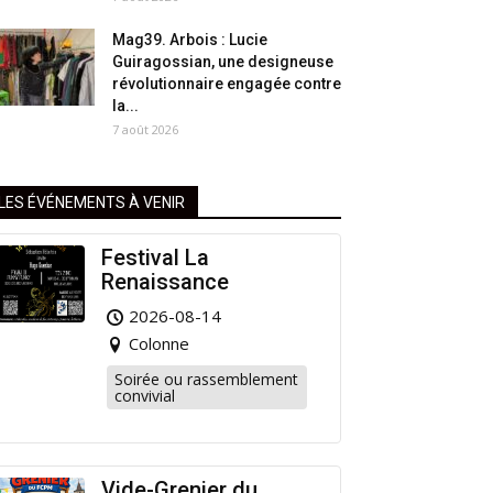
Mag39. Arbois : Lucie
Guiragossian, une designeuse
révolutionnaire engagée contre
la...
7 août 2026
LES ÉVÉNEMENTS À VENIR
Festival La
Renaissance
2026-08-14
Colonne
Soirée ou rassemblement
convivial
Vide-Grenier du