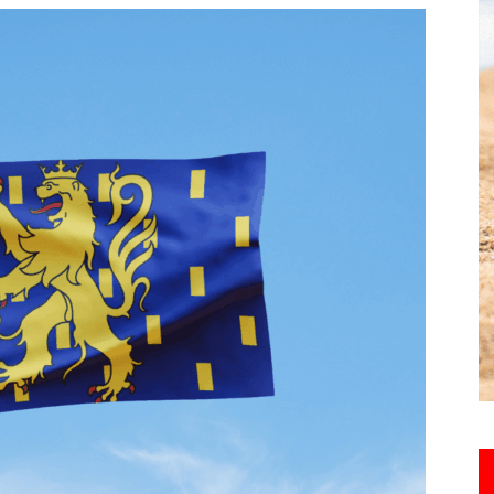
toute
l'info
locale
–