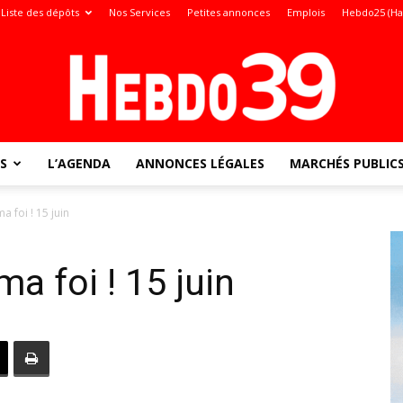
Liste des dépôts
Nos Services
Petites annonces
Emplois
Hebdo25 (Ha
S
L’AGENDA
ANNONCES LÉGALES
MARCHÉS PUBLIC
Jura
 foi ! 15 juin
a foi ! 15 juin
: