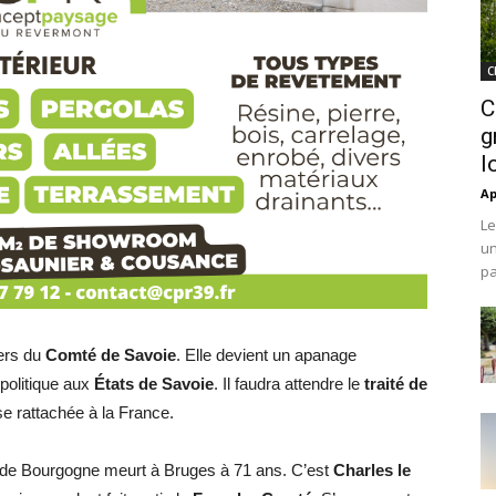
C
C
g
l
Ap
Le
un
pa
iers du
Comté de Savoie
. Elle devient un apanage
politique aux
États de Savoie
. Il faudra attendre le
traité de
se rattachée à la France.
 de Bourgogne meurt à Bruges à 71 ans. C’est
Charles le