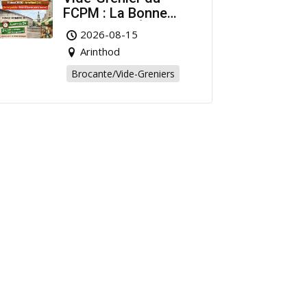
FCPM : La Bonne
Affaire de l’Été à
2026-08-15
Arinthod !
Arinthod
Brocante/Vide-Greniers