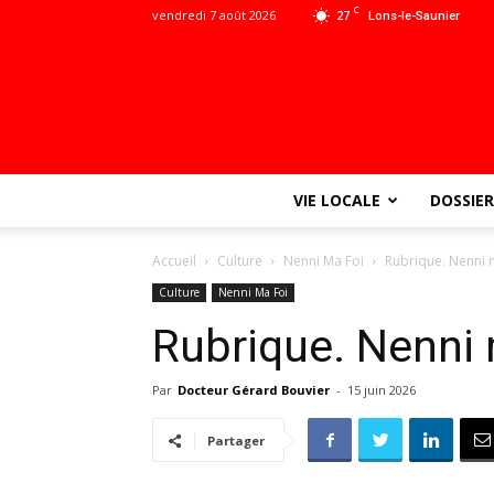
C
vendredi 7 août 2026
27
Lons-le-Saunier
VIE LOCALE
DOSSIER
Accueil
Culture
Nenni Ma Foi
Rubrique. Nenni ma
Culture
Nenni Ma Foi
Rubrique. Nenni m
Par
Docteur Gérard Bouvier
-
15 juin 2026
Partager