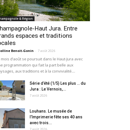
hampagnole & Région
hampagnole-Haut Jura. Entre
rands espaces et traditions
ocales
olline Benoit-Gonin
-
7 août 2026
 mois d’août se poursuit dans le Haut-Jura avec
e programmation qui fait la part belle aux
ysages, aux traditions et à la convivialité....
Série d’été (1/5) Les plus … du
Jura : Le Vernois,...
7 août 2026
Louhans. Le musée de
l’Imprimerie fête ses 40 ans
avec trois...
7 août 2026