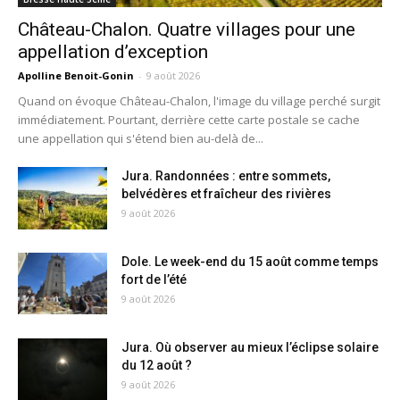
Château-Chalon. Quatre villages pour une
appellation d’exception
Apolline Benoit-Gonin
-
9 août 2026
Quand on évoque Château-Chalon, l'image du village perché surgit
immédiatement. Pourtant, derrière cette carte postale se cache
une appellation qui s'étend bien au-delà de...
Jura. Randonnées : entre sommets,
belvédères et fraîcheur des rivières
9 août 2026
Dole. Le week-end du 15 août comme temps
fort de l’été
9 août 2026
Jura. Où observer au mieux l’éclipse solaire
du 12 août ?
9 août 2026