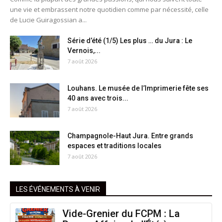
une vie et embrassent notre quotidien comme par nécessité, celle
de Lucie Guiragossian a...
Série d’été (1/5) Les plus … du Jura : Le
Vernois,...
7 août 2026
Louhans. Le musée de l’Imprimerie fête ses
40 ans avec trois...
7 août 2026
Champagnole-Haut Jura. Entre grands
espaces et traditions locales
7 août 2026
LES ÉVÉNEMENTS À VENIR
Vide-Grenier du FCPM : La