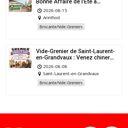
Bonne Affaire de l’Été à
Arinthod !
2026-08-15
Arinthod
Brocante/Vide-Greniers
Vide-Grenier de Saint-Laurent-
en-Grandvaux : Venez chiner
pour la bonne cause !
2026-08-08
Saint-Laurent-en-Grandvaux
Brocante/Vide-Greniers