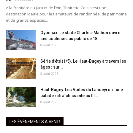
À la frontière du Jura et de l'Ain, Thoirette-Coisia est une
destination idéale pour les amateurs de randonnée, de patrimoine
et de grands espaces....
Oyonnax. Le stade Charles-Mathon ouvre
ses coulisses au public ce 18...
8 août 2026
Série d’été (1/5). Le Haut-Bugey à travers les
âges : sur...
8 août 2026
Haut-Bugey. Les Voiles du Landeyron : une
balade rafraîchissante au fil...
8 août 2026
LES ÉVÉNEMENTS À VENIR