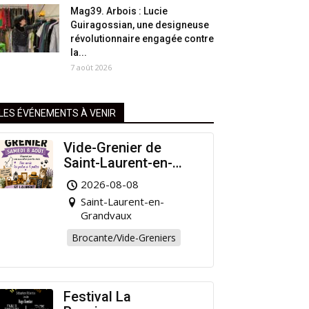
Mag39. Arbois : Lucie
Guiragossian, une designeuse
révolutionnaire engagée contre
la...
7 août 2026
LES ÉVÉNEMENTS À VENIR
Vide-Grenier de
Saint-Laurent-en-
Grandvaux : Venez
2026-08-08
chiner pour la bonne
Saint-Laurent-en-
cause !
Grandvaux
Brocante/Vide-Greniers
Festival La