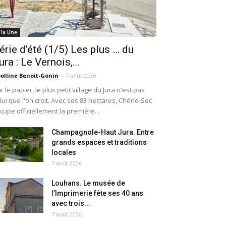
 la Une
érie d’été (1/5) Les plus … du
ura : Le Vernois,...
olline Benoit-Gonin
-
7 août 2026
r le papier, le plus petit village du Jura n'est pas
lui que l'on croit. Avec ses 83 hectares, Chêne-Sec
cupe officiellement la première...
Champagnole-Haut Jura. Entre
grands espaces et traditions
locales
7 août 2026
Louhans. Le musée de
l’Imprimerie fête ses 40 ans
avec trois...
7 août 2026