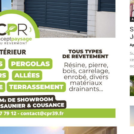
A
S
J
Ap
Su
ce
oc