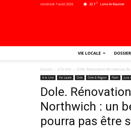
C
vendredi 7 août 2026
22.7
Lons-le-Saunier
VIE LOCALE
DOSSIER
Accueil
A la Une
Dole. Rénovation de l’avenue de 
A la Une
Vie Locale
Dole
Dole & Région
Flash
Jura 
Dole. Rénovation
Northwich : un b
pourra pas être 