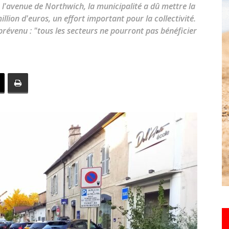
à l'avenue de Northwich, la municipalité a dû mettre la
toute
llion d'euros, un effort important pour la collectivité.
révenu : "tous les secteurs ne pourront pas bénéficier
l'info
locale
–