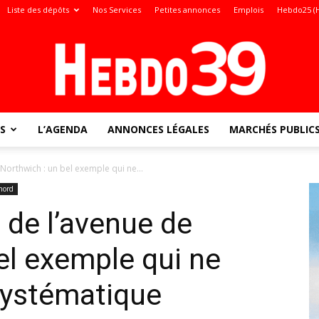
Liste des dépôts
Nos Services
Petites annonces
Emplois
Hebdo25 (
S
L’AGENDA
ANNONCES LÉGALES
MARCHÉS PUBLIC
Jura
Northwich : un bel exemple qui ne...
nord
 de l’avenue de
:
el exemple qui ne
systématique