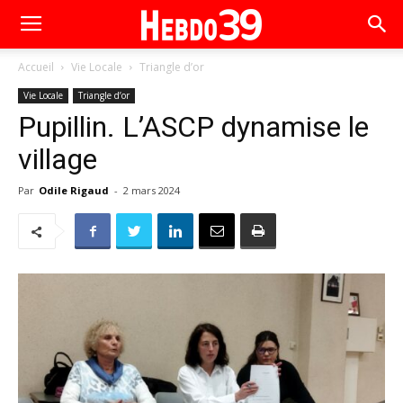
Accueil
Vie Locale
Triangle d’or
Vie Locale
Triangle d’or
Pupillin. L’ASCP dynamise le
village
Par
Odile Rigaud
-
2 mars 2024