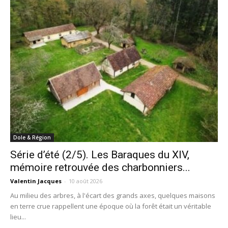
Dole & Région
Série d’été (2/5). Les Baraques du XIV,
mémoire retrouvée des charbonniers...
Valentin Jacques
-
10 août 2026
Au milieu des arbres, à l'écart des grands axes, quelques maisons
en terre crue rappellent une époque où la forêt était un véritable
lieu...