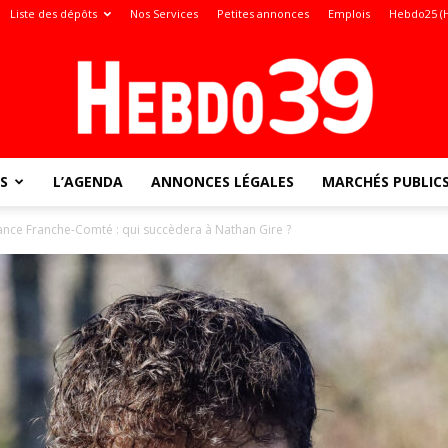
Liste des dépôts
Nos Services
Petites annonces
Emplois
Hebdo25 (
S
L’AGENDA
ANNONCES LÉGALES
MARCHÉS PUBLIC
Jura
ance Franche-Comté : qui succèdera à Nathan Gire ?
: