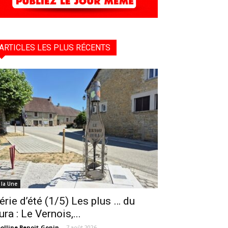
ARTICLES LES PLUS RÉCENTS
 la Une
érie d’été (1/5) Les plus … du
ura : Le Vernois,...
olline Benoit-Gonin
-
7 août 2026