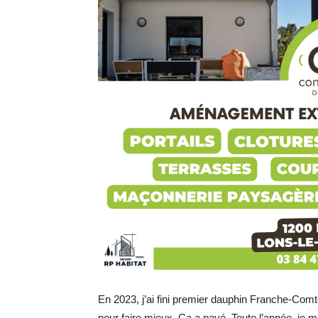
En 2023, j’ai fini premier dauphin Franche-Comté
pour faire mieux. Ça a payé. Toute l’année, je m