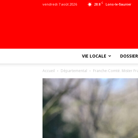
C
vendredi 7 août 2026
28.8
Lons-le-Saunier
VIE LOCALE
DOSSIER
Accueil
Départemental
Franche-Comté. Mister Fr