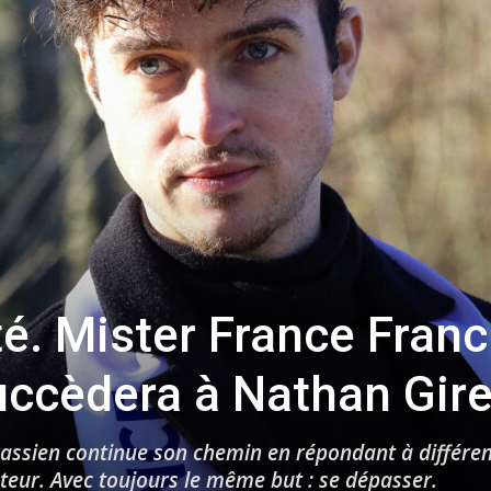
toute
l'info
locale
. Mister France Franc
uccèdera à Nathan Gire
urassien continue son chemin en répondant à différe
–
teur. Avec toujours le même but : se dépasser.