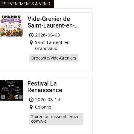
LES ÉVÉNEMENTS À VENIR
Vide-Grenier de
Saint-Laurent-en-
Grandvaux : Venez
2026-08-08
chiner pour la bonne
Saint-Laurent-en-
cause !
Grandvaux
Brocante/Vide-Greniers
Festival La
Renaissance
2026-08-14
Colonne
Soirée ou rassemblement
convivial