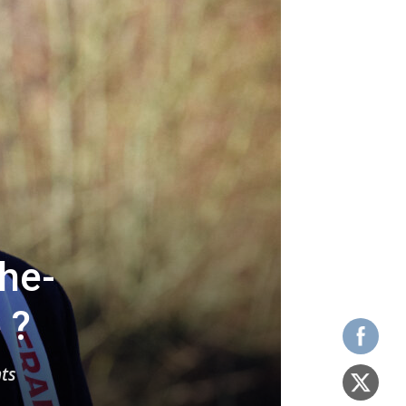
he-
 ?
nts