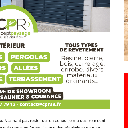
. N’aimant pas rester sur un échec, je me suis ré-inscrit
e suis remis en forme, j’ai pris des résolutions pour ce