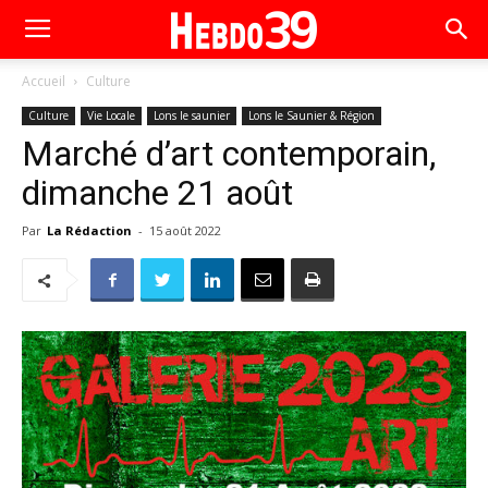
Accueil
Culture
Culture
Vie Locale
Lons le saunier
Lons le Saunier & Région
Marché d’art contemporain,
dimanche 21 août
Par
La Rédaction
-
15 août 2022