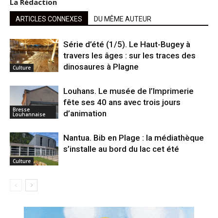
La Rédaction
ARTICLES CONNEXES
DU MÊME AUTEUR
Série d’été (1/5). Le Haut-Bugey à
travers les âges : sur les traces des
dinosaures à Plagne
Culture
Louhans. Le musée de l’Imprimerie
fête ses 40 ans avec trois jours
Bresse
d’animation
Louhannaise
Nantua. Bib en Plage : la médiathèque
s’installe au bord du lac cet été
Culture