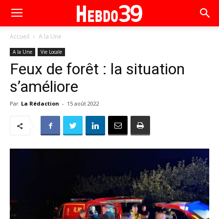
Accueil
A la Une
A la Une
Vie Locale
Feux de forêt : la situation
s’améliore
Par
La Rédaction
-
15 août 2022