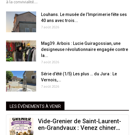
à la convivialité....
Louhans. Le musée de l’Imprimerie fête ses
40 ans avec trois...
7 août 2026
Mag39. Arbois : Lucie Guiragossian, une
designeuse révolutionnaire engagée contre
la...
7 août 2026
Série d’été (1/5) Les plus … du Jura : Le
Vernois,...
7 août 2026
LES ÉVÉNEMENTS À VENIR
Vide-Grenier de Saint-Laurent-
en-Grandvaux : Venez chiner
pour la bonne cause !