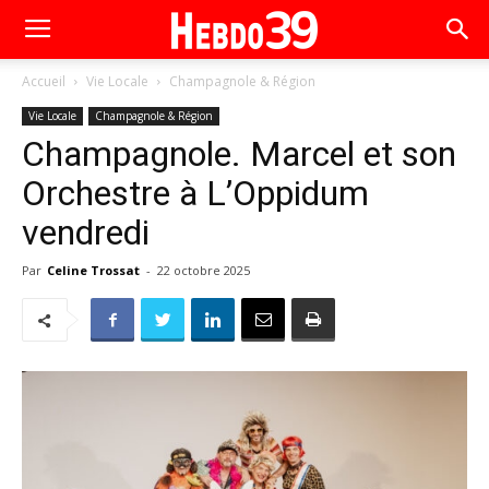
Accueil
Vie Locale
Champagnole & Région
Vie Locale
Champagnole & Région
Champagnole. Marcel et son
Orchestre à L’Oppidum
vendredi
Par
Celine Trossat
-
22 octobre 2025