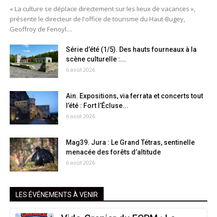
« La culture se déplace directement sur les lieux de vacances »,
présente le directeur de l'office de tourisme du Haut-Bugey,
Geoffroy de Fenoyl....
Série d’été (1/5). Des hauts fourneaux à la
scène culturelle :...
6 août 2026
Ain. Expositions, via ferrata et concerts tout
l’été : Fort l’Écluse...
6 août 2026
Mag39. Jura : Le Grand Tétras, sentinelle
menacée des forêts d’altitude
6 août 2026
LES ÉVÉNEMENTS À VENIR