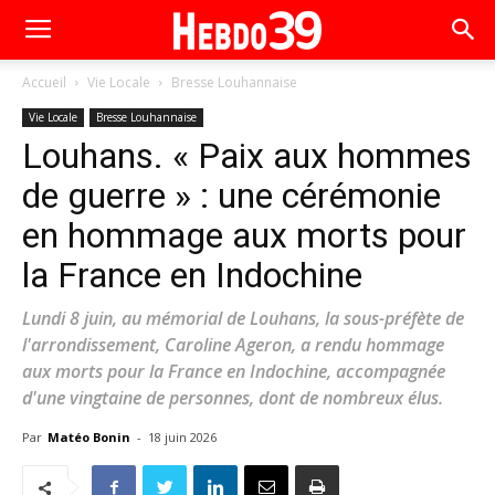
Accueil
Vie Locale
Bresse Louhannaise
Vie Locale
Bresse Louhannaise
Louhans. « Paix aux hommes
de guerre » : une cérémonie
en hommage aux morts pour
la France en Indochine
Lundi 8 juin, au mémorial de Louhans, la sous-préfète de
l'arrondissement, Caroline Ageron, a rendu hommage
aux morts pour la France en Indochine, accompagnée
d'une vingtaine de personnes, dont de nombreux élus.
Par
Matéo Bonin
-
18 juin 2026