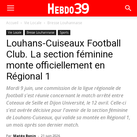
Accueil
Vie Locale
Bresse Louhannaise
Vie Locale
Bresse Louhannaise
Sports
Louhans-Cuiseaux Football
Club. La section féminine
monte officiellement en
Régional 1
Mardi 9 juin, une commission de la ligue régionale de
football s'est réunie concernant le match arrêté entre
Coteaux de Seille et Dijon Université, le 12 avril. Celle-ci
s'est avérée décisive pour l'avenir de la section féminine
de Louhans-Cuiseaux, qui valide sa montée en Régional 1,
un mois après son dernier match.
Par
Matéo Bonin
-
21 juin 2026