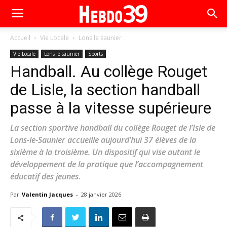
Accueil
Vie Locale
Lons le saunier
Vie Locale
Lons le saunier
Sports
Handball. Au collège Rouget
de Lisle, la section handball
passe à la vitesse supérieure
La section sportive handball du collège Rouget de l’Isle de
Lons-le-Saunier accueille aujourd’hui 37 élèves de la
sixième à la troisième. Un dispositif qui vise autant le
développement de la pratique que l’accompagnement
éducatif des jeunes.
Par
Valentin Jacques
-
28 janvier 2026