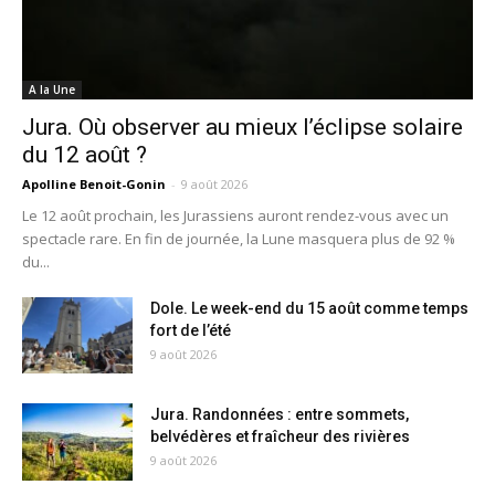
A la Une
Jura. Où observer au mieux l’éclipse solaire
du 12 août ?
Apolline Benoit-Gonin
-
9 août 2026
Le 12 août prochain, les Jurassiens auront rendez-vous avec un
spectacle rare. En fin de journée, la Lune masquera plus de 92 %
du...
Dole. Le week-end du 15 août comme temps
fort de l’été
9 août 2026
Jura. Randonnées : entre sommets,
belvédères et fraîcheur des rivières
9 août 2026