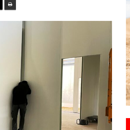
toute
l'info
locale
–