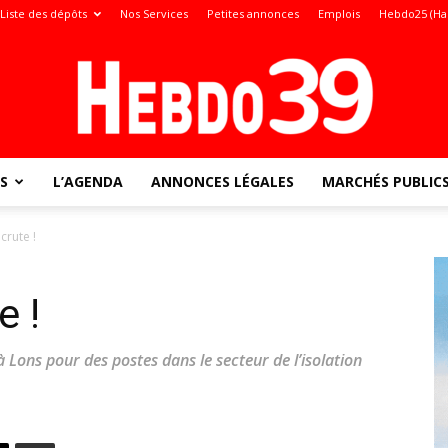
Liste des dépôts
Nos Services
Petites annonces
Emplois
Hebdo25 (Ha
S
L’AGENDA
ANNONCES LÉGALES
MARCHÉS PUBLIC
Jura
ecrute !
e !
:
 Lons pour des postes dans le secteur de l’isolation