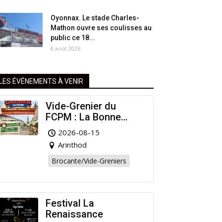
Oyonnax. Le stade Charles-
Mathon ouvre ses coulisses au
public ce 18...
8 août 2026
LES ÉVÉNEMENTS À VENIR
Vide-Grenier du
FCPM : La Bonne
Affaire de l’Été à
2026-08-15
Arinthod !
Arinthod
Brocante/Vide-Greniers
Festival La
Renaissance