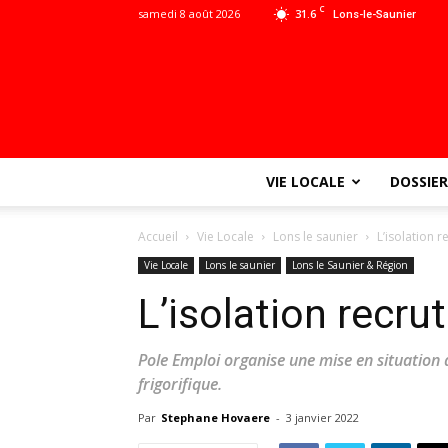
C
samedi 8 août 2026
31.6
Lons-le-Saunier
VIE LOCALE
DOSSIER
Accueil
Vie Locale
Lons le saunier
L’isolation r
Vie Locale
Lons le saunier
Lons le Saunier & Région
L’isolation recrut
Pole Emploi organise une mise en situation à
frigorifique.
Par
Stephane Hovaere
-
3 janvier 2022