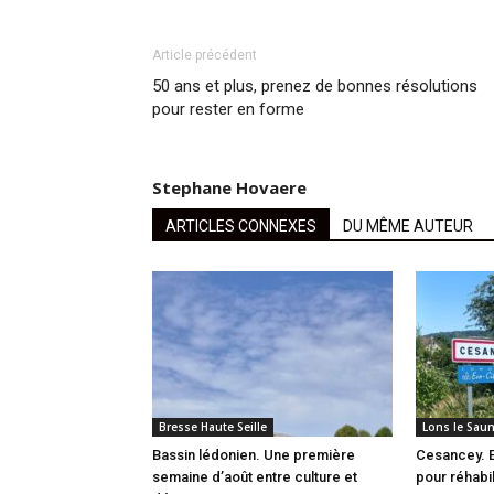
Article précédent
50 ans et plus, prenez de bonnes résolutions
pour rester en forme
Stephane Hovaere
ARTICLES CONNEXES
DU MÊME AUTEUR
Bresse Haute Seille
Lons le Saun
Bassin lédonien. Une première
Cesancey. E
semaine d’août entre culture et
pour réhabil