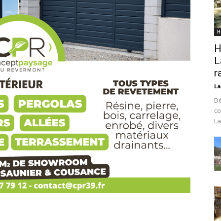
H
H
L
r
La
Dè
co
La