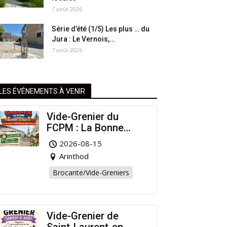
7 août 2026
Série d’été (1/5) Les plus … du
Jura : Le Vernois,...
7 août 2026
LES ÉVÉNEMENTS À VENIR
Vide-Grenier du
FCPM : La Bonne
Affaire de l’Été à
2026-08-15
Arinthod !
Arinthod
Brocante/Vide-Greniers
Vide-Grenier de