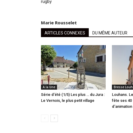
rugby
Marie Rousselet
ARTICLES CONNEXES
DU MÊME AUTEUR
A la Une
Bresse Louh
Série d’été (1/5) Les plus … du Jura :
Louhans. Le
Le Vernois, le plus petit village
fête ses 40 
d’animation