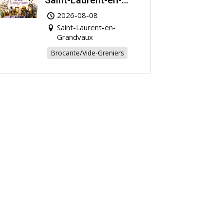
Saint-Laurent-en-
Grandvaux : Venez
2026-08-08
chiner pour la bonne
Saint-Laurent-en-
cause !
Grandvaux
Brocante/Vide-Greniers