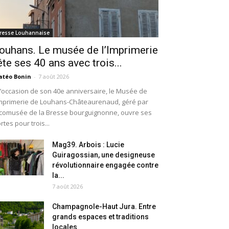
resse Louhannaise
ouhans. Le musée de l’Imprimerie
ête ses 40 ans avec trois...
téo Bonin
-
7 août 2026
l’occasion de son 40e anniversaire, le Musée de
Imprimerie de Louhans-Châteaurenaud, géré par
Écomusée de la Bresse bourguignonne, ouvre ses
rtes pour trois...
Mag39. Arbois : Lucie
Guiragossian, une designeuse
révolutionnaire engagée contre
la...
7 août 2026
Champagnole-Haut Jura. Entre
grands espaces et traditions
locales