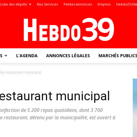
Liste des dépôts
Nos Services
Petites annonces
Emplois
Hebdo25 (Ha
S
L’AGENDA
ANNONCES LÉGALES
MARCHÉS PUBLIC
Jura
 du restaurant municipal
restaurant municipal
:
onfection de 5 200 repas quotidiens, dont 3 700
e restaurant, détenu par la municipalité, est ouvert à