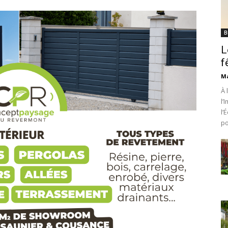
B
L
f
Ma
À 
l’
l’
po