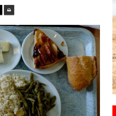
toute
l'info
locale
–