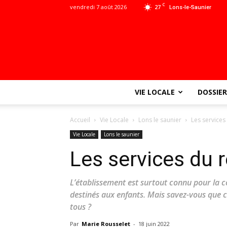
C
vendredi 7 août 2026
27
Lons-le-Saunier
VIE LOCALE
DOSSIER
Accueil
Vie Locale
Lons le saunier
Les services
Vie Locale
Lons le saunier
Les services du 
L’établissement est surtout connu pour la c
destinés aux enfants. Mais savez-vous que c
tous ?
Par
Marie Rousselet
-
18 juin 2022