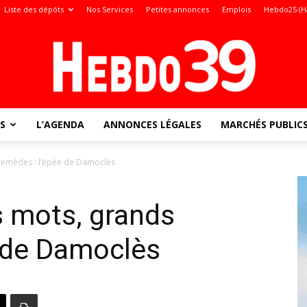
Liste des dépôts
Nos Services
Petites annonces
Emplois
Hebdo25 (H
S
L’AGENDA
ANNONCES LÉGALES
MARCHÉS PUBLIC
Jura
remèdes : l’épée de Damoclès
s mots, grands
:
e de Damoclès