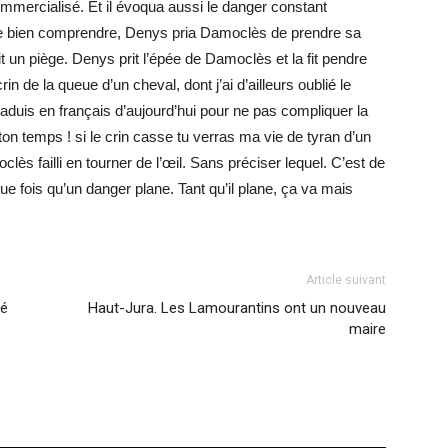
ommercialisé. Et il évoqua aussi le danger constant
re bien comprendre, Denys pria Damoclès de prendre sa
ait un piège. Denys prit l’épée de Damoclès et la fit pendre
in de la queue d’un cheval, dont j’ai d’ailleurs oublié le
traduis en français d’aujourd’hui pour ne pas compliquer la
d ton temps ! si le crin casse tu verras ma vie de tyran d’un
s failli en tourner de l’œil. Sans préciser lequel. C’est de
que fois qu’un danger plane. Tant qu’il plane, ça va mais
Article suivant
fé
Haut-Jura. Les Lamourantins ont un nouveau
maire