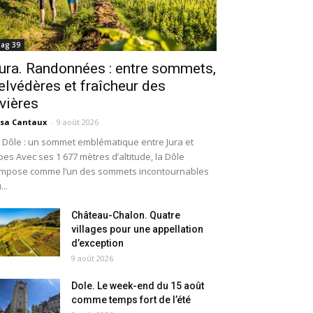
ag 39
ura. Randonnées : entre sommets,
elvédères et fraîcheur des
ivières
isa Cantaux
-
9 août 2026
 Dôle : un sommet emblématique entre Jura et
pes Avec ses 1 677 mètres d’altitude, la Dôle
impose comme l’un des sommets incontournables
...
Château-Chalon. Quatre
villages pour une appellation
d’exception
9 août 2026
Dole. Le week-end du 15 août
comme temps fort de l’été