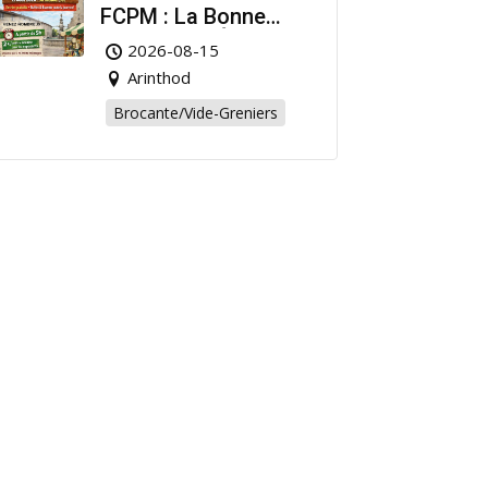
FCPM : La Bonne
Affaire de l’Été à
2026-08-15
Arinthod !
Arinthod
Brocante/Vide-Greniers