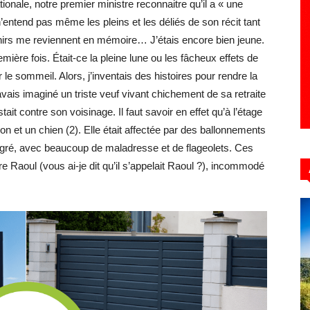
onale, notre premier ministre reconnaitre qu’il a « une
entend pas même les pleins et les déliés de son récit tant
nirs me reviennent en mémoire… J’étais encore bien jeune.
emière fois. Était-ce la pleine lune ou les fâcheux effets de
Hebdo39
r le sommeil. Alors, j’inventais des histoires pour rendre la
’avais imaginé un triste veuf vivant chichement de sa retraite
t contre son voisinage. Il faut savoir en effet qu’à l’étage
n et un chien (2). Elle était affectée par des ballonnements
in gré, avec beaucoup de maladresse et de flageolets. Ces
e Raoul (vous ai-je dit qu’il s’appelait Raoul ?), incommodé