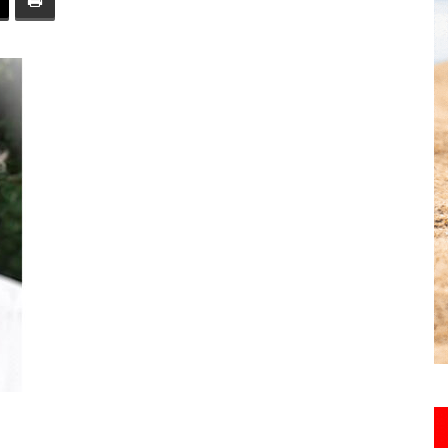
toute
l'info
locale
–