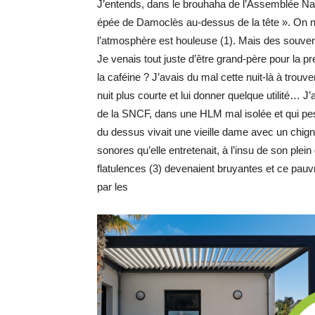
J’entends, dans le brouhaha de l’Assemblée Nati
épée de Damoclès au-dessus de la tête ». On n’
l’atmosphère est houleuse (1). Mais des souve
Je venais tout juste d’être grand-père pour la pr
la caféine ? J’avais du mal cette nuit-là à trouve
nuit plus courte et lui donner quelque utilité… J
de la SNCF, dans une HLM mal isolée et qui pestai
du dessus vivait une vieille dame avec un chigno
sonores qu’elle entretenait, à l’insu de son ple
flatulences (3) devenaient bruyantes et ce pauvr
par les