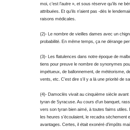
moi, c’est l’autre », et sous réserve qu’ils ne 
attribuées. Et qu’ils n’aient pas -dès le lende
raisons médicales.
(2)- Le nombre de vieilles dames avec un chigno
probabilité. En même temps, ça ne dérange pe
(3)- Les flatulences dans notre époque de malb
tiens pour preuve le nombre de synonymes pour 
impétueux, de ballonnement, de météorisme, de
vents, etc. C’est dire s’il y a là une priorité de s
(4)- Damoclès vivait au cinquième siècle avant J
tyran de Syracuse. Au cours d’un banquet, rass
vers son tyran bien aimé, à toutes faims utiles
les heures s’écoulaient, le recadra sèchement en
avantages. Certes, il était exonéré d’impôts mais 