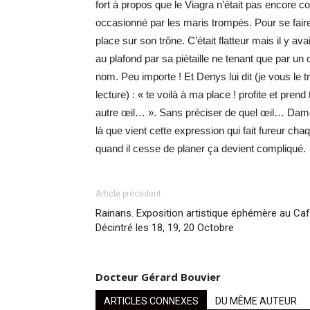
fort à propos que le Viagra n’était pas encore c
occasionné par les maris trompés. Pour se fai
place sur son trône. C’était flatteur mais il y av
au plafond par sa piétaille ne tenant que par un cr
nom. Peu importe ! Et Denys lui dit (je vous le 
lecture) : « te voilà à ma place ! profite et pren
autre œil… ». Sans préciser de quel œil… Damoclè
là que vient cette expression qui fait fureur cha
quand il cesse de planer ça devient compliqué.
Article précédent
Rainans. Exposition artistique éphémère au Ca
Décintré les 18, 19, 20 Octobre
Docteur Gérard Bouvier
ARTICLES CONNEXES
DU MÊME AUTEUR