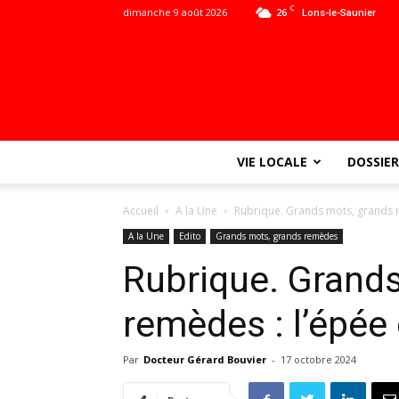
C
dimanche 9 août 2026
26
Lons-le-Saunier
VIE LOCALE
DOSSIER
Accueil
A la Une
Rubrique. Grands mots, grands 
A la Une
Edito
Grands mots, grands remèdes
Rubrique. Grand
remèdes : l’épé
Par
Docteur Gérard Bouvier
-
17 octobre 2024