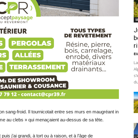
M
J
b
r
El
La
Al
s’
du
n sang-froid. Il tournicotait entre ses murs en maugréant in
 dame au clebs » qui menaçaient au-dessus de sa tête.
uis j’ai grandi, à tort ou à raison, et à l’âge de