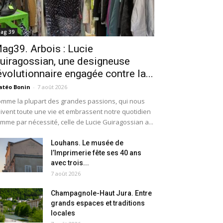
ag 39
ag39. Arbois : Lucie
uiragossian, une designeuse
évolutionnaire engagée contre la...
téo Bonin
-
7 août 2026
mme la plupart des grandes passions, qui nous
ivent toute une vie et embrassent notre quotidien
mme par nécessité, celle de Lucie Guiragossian a...
Louhans. Le musée de
l’Imprimerie fête ses 40 ans
avec trois...
7 août 2026
Champagnole-Haut Jura. Entre
grands espaces et traditions
locales