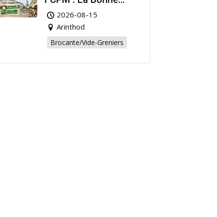
Affaire de l’Été à
2026-08-15
Arinthod !
Arinthod
Brocante/Vide-Greniers