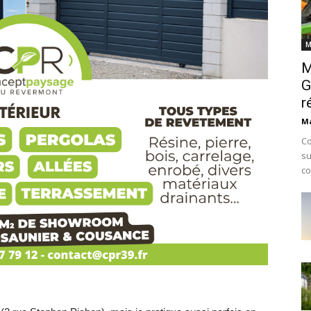
M
M
G
r
Ma
Co
su
co