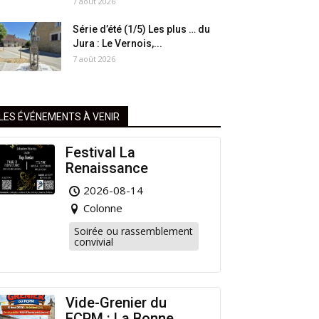
7 août 2026
Série d’été (1/5) Les plus … du
Jura : Le Vernois,...
7 août 2026
LES ÉVÉNEMENTS À VENIR
Festival La
Renaissance
2026-08-14
Colonne
Soirée ou rassemblement
convivial
Vide-Grenier du
FCPM : La Bonne