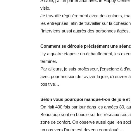
A Dole, j’ai un partenariat avec le Happy Center
visio.
Je travaille régulièrement avec des enfants, m
les entreprises, afin de travailler sur la cohésio
j’interviens aussi auprès des personnes âgées.
Comment se déroule précisément une séanc
Il y a quatre étapes : un échauffement, les exerci
terminer.
Par ailleurs, je suis professeur, j’enseigne à d
avec pour mission de raviver la joie, d’œuvrer à 
positive…
Selon vous pourquoi manque-t-on de joie et 
On riait 400 fois par jour dans les années 80, a
Beaucoup sont en boucle sur les réseaux sociaux.
zone de confort. On observe aussi que lien socia
un pas vers l’autre est devenu compliqué…