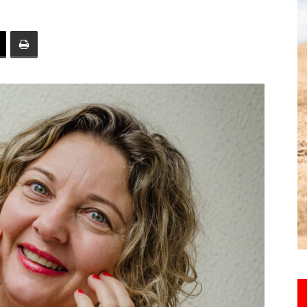
toute
l'info
locale
–