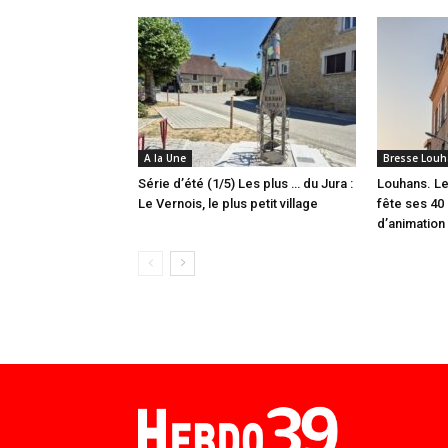
A la Une
Bresse Louh
Série d’été (1/5) Les plus … du Jura :
Louhans. Le
Le Vernois, le plus petit village
fête ses 40 
d’animation