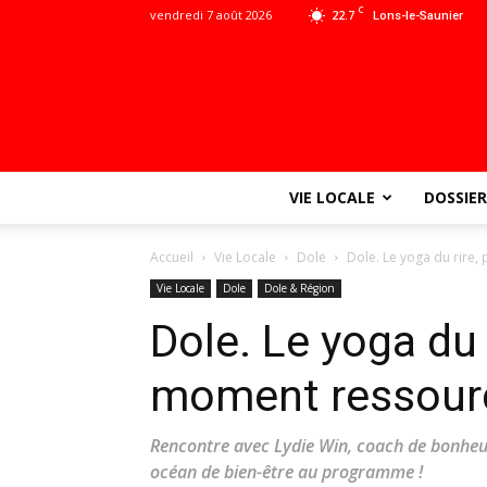
C
vendredi 7 août 2026
22.7
Lons-le-Saunier
VIE LOCALE
DOSSIER
Accueil
Vie Locale
Dole
Dole. Le yoga du rire,
Vie Locale
Dole
Dole & Région
Dole. Le yoga du 
moment ressourç
Rencontre avec Lydie Win, coach de bonheur 
océan de bien-être au programme !