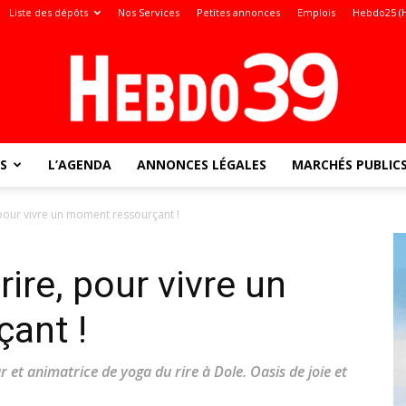
Liste des dépôts
Nos Services
Petites annonces
Emplois
Hebdo25 (
S
L’AGENDA
ANNONCES LÉGALES
MARCHÉS PUBLIC
Jura
 pour vivre un moment ressourçant !
rire, pour vivre un
:
ant !
et animatrice de yoga du rire à Dole. Oasis de joie et