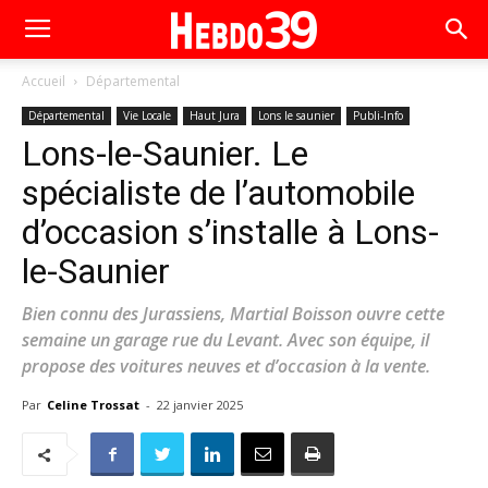
Accueil
Départemental
Départemental
Vie Locale
Haut Jura
Lons le saunier
Publi-Info
Lons-le-Saunier. Le
spécialiste de l’automobile
d’occasion s’installe à Lons-
le-Saunier
Bien connu des Jurassiens, Martial Boisson ouvre cette
semaine un garage rue du Levant. Avec son équipe, il
propose des voitures neuves et d’occasion à la vente.
Par
Celine Trossat
-
22 janvier 2025