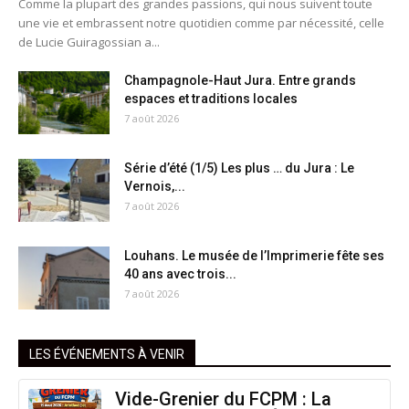
Comme la plupart des grandes passions, qui nous suivent toute
une vie et embrassent notre quotidien comme par nécessité, celle
de Lucie Guiragossian a...
Champagnole-Haut Jura. Entre grands
espaces et traditions locales
7 août 2026
Série d’été (1/5) Les plus … du Jura : Le
Vernois,...
7 août 2026
Louhans. Le musée de l’Imprimerie fête ses
40 ans avec trois...
7 août 2026
LES ÉVÉNEMENTS À VENIR
Vide-Grenier du FCPM : La