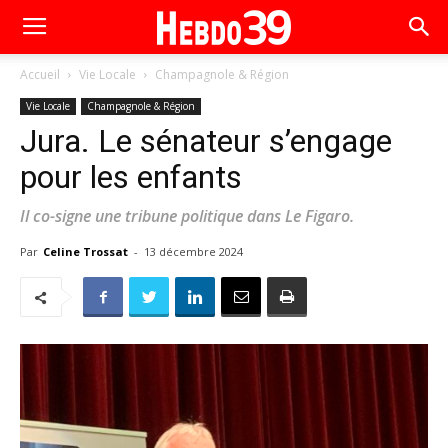
Accueil
Vie Locale
Champagnole & Région
Vie Locale
Champagnole & Région
Jura. Le sénateur s’engage
pour les enfants
Il co-signe une tribune politique dans Le Figaro.
Par
Celine Trossat
-
13 décembre 2024