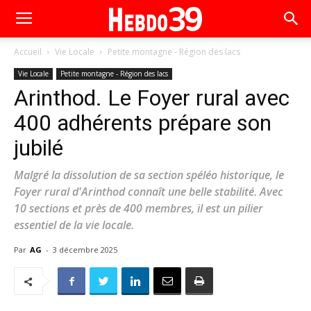
Accueil
Vie Locale
Petite montagne - Région des lacs
Vie Locale
Petite montagne - Région des lacs
Arinthod. Le Foyer rural avec
400 adhérents prépare son
jubilé
Malgré la dissolution de sa section spéléo historique, le
Foyer rural d'Arinthod connaît une belle stabilité. Avec
10 sections et près de 400 membres, il est un pilier
essentiel de la vie locale.
Par
AG
-
3 décembre 2025