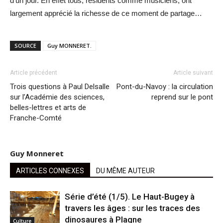
d’un jour. En effet tous, résidents comme musiciens, ont
largement apprécié la richesse de ce moment de partage…
SOURCE
Guy MONNERET.
Article précédent
Article suivant
Trois questions à Paul Delsalle
Pont-du-Navoy : la circulation
sur l’Académie des sciences,
reprend sur le pont
belles-lettres et arts de
Franche-Comté
Guy Monneret
ARTICLES CONNEXES
DU MÊME AUTEUR
Série d’été (1/5). Le Haut-Bugey à
travers les âges : sur les traces des
dinosaures à Plagne
Culture