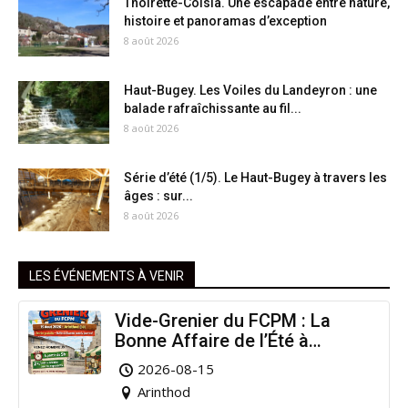
Thoirette-Coisia. Une escapade entre nature,
histoire et panoramas d’exception
8 août 2026
Haut-Bugey. Les Voiles du Landeyron : une
balade rafraîchissante au fil...
8 août 2026
Série d’été (1/5). Le Haut-Bugey à travers les
âges : sur...
8 août 2026
LES ÉVÉNEMENTS À VENIR
Vide-Grenier du FCPM : La
Bonne Affaire de l’Été à
Arinthod !
2026-08-15
Arinthod