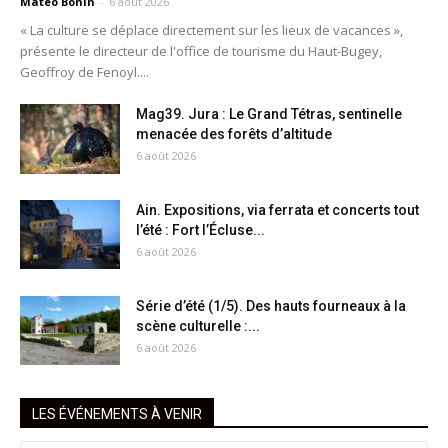
Matéo Bonin
-
6 août 2026
« La culture se déplace directement sur les lieux de vacances »,
présente le directeur de l'office de tourisme du Haut-Bugey,
Geoffroy de Fenoyl....
Mag39. Jura : Le Grand Tétras, sentinelle
menacée des forêts d’altitude
6 août 2026
Ain. Expositions, via ferrata et concerts tout
l’été : Fort l’Écluse...
6 août 2026
Série d’été (1/5). Des hauts fourneaux à la
scène culturelle :...
6 août 2026
LES ÉVÉNEMENTS À VENIR