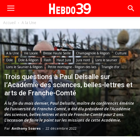
Accueil
A la Une
A la Une
Vie Locale
Bresse Haute Seille
Champagnole & Région
Culture
Dole
Dole & Région
Flash
Haut Jura
Jura nord
Lons le saunier
Lons le Saunier & Région
Petite montagne - Région des lacs
Triangle d’or
Trois questions à Paul Delsalle sur
l’Académie des sciences, belles-lettres et
arts de Franche-Comté
À la fin du mois dernier, Paul Delsalle, maître de conférences émérite
de l’université de Franche-Comté, a été élu président de l’Académie
des sciences, belles-lettres et arts de Franche-Comté pour 2 ans.
L’occasion de faire le point sur les missions de cette Académie.
Par
Anthony Soares
-
22 décembre 2022