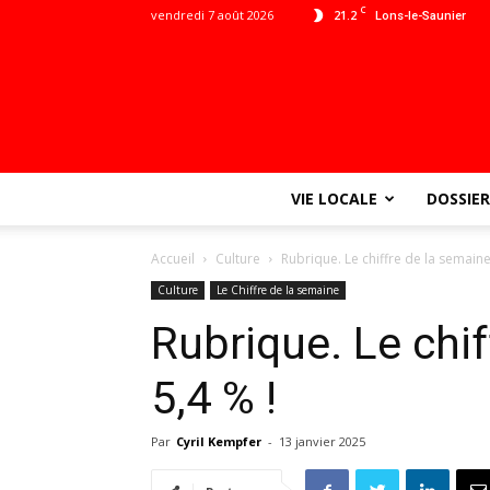
C
vendredi 7 août 2026
21.2
Lons-le-Saunier
VIE LOCALE
DOSSIER
Accueil
Culture
Rubrique. Le chiffre de la semaine 
Culture
Le Chiffre de la semaine
Rubrique. Le chif
5,4 % !
Par
Cyril Kempfer
-
13 janvier 2025