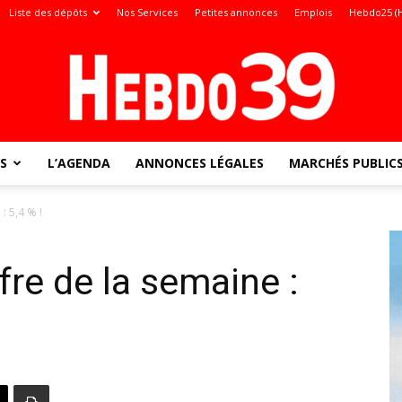
Liste des dépôts
Nos Services
Petites annonces
Emplois
Hebdo25 (
S
L’AGENDA
ANNONCES LÉGALES
MARCHÉS PUBLIC
Jura
: 5,4 % !
fre de la semaine :
: