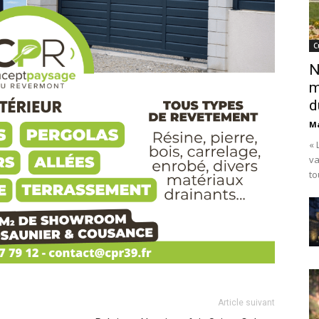
C
N
m
d
Ma
« 
va
to
Article suivant