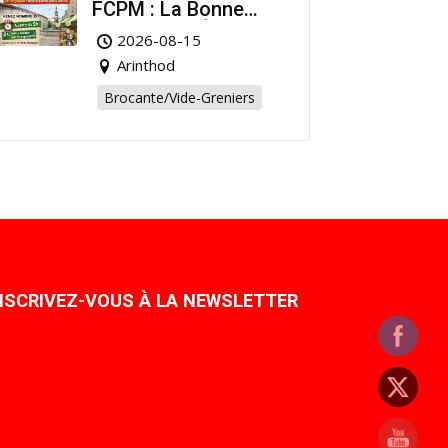
FCPM : La Bonne
Affaire de l’Été à
2026-08-15
Arinthod !
Arinthod
Brocante/Vide-Greniers