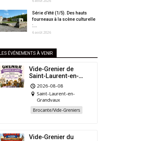
6 août 2026
Série d’été (1/5). Des hauts
fourneaux à la scène culturelle
:...
6 août 2026
LES ÉVÉNEMENTS À VENIR
Vide-Grenier de
Saint-Laurent-en-
Grandvaux : Venez
2026-08-08
chiner pour la bonne
Saint-Laurent-en-
cause !
Grandvaux
Brocante/Vide-Greniers
Vide-Grenier du