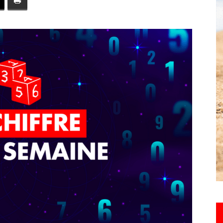
toute
l'info
locale
–