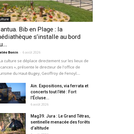
ulture
antua. Bib en Plage : la
édiathèque s’installe au bord
u...
téo Bonin
-
6 août 2026
La culture se déplace directement sur les lieux de
cances », présente le directeur de l'office de
urisme du Haut-Bugey, Geoffroy de Fenoyl....
Ain. Expositions, via ferrata et
concerts tout l’été : Fort
l’Écluse...
6 août 2026
Mag39. Jura : Le Grand Tétras,
sentinelle menacée des forêts
d’altitude