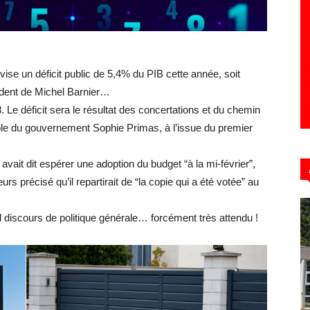
Hebdo39
e un déficit public de 5,4% du PIB cette année, soit
édent de Michel Barnier…
8. L
e déficit sera le résultat des concertations et du chemin
role du gouvernement Sophie Primas, à l’issue du premier
vait dit espérer une adoption du budget “à la mi-février”,
leurs précisé qu’il repartirait de “la copie qui a été votée” au
d discours de politique générale… forcément très attendu !