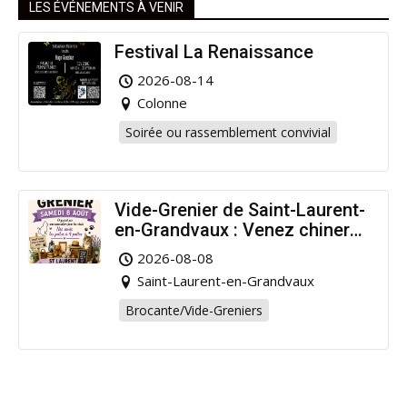
LES ÉVÉNEMENTS À VENIR
Festival La Renaissance
2026-08-14
Colonne
Soirée ou rassemblement convivial
Vide-Grenier de Saint-Laurent-
en-Grandvaux : Venez chiner
pour la bonne cause !
2026-08-08
Saint-Laurent-en-Grandvaux
Brocante/Vide-Greniers