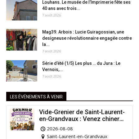
Louhans. Le musée de l’Imprimerie fête ses
40 ans avec trois...
7 août 2026
Mag39. Arbois : Lucie Guiragossian, une
designeuse révolutionnaire engagée contre
la...
7 août 2026
Série d’été (1/5) Les plus … du Jura : Le
Vernois,...
7 août 2026
LES ÉVÉNEMENTS À VENIR
Vide-Grenier de Saint-Laurent-
en-Grandvaux : Venez chiner
pour la bonne cause !
2026-08-08
Saint-Laurent-en-Grandvaux