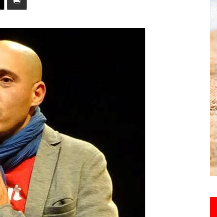
toute
l'info
locale
–