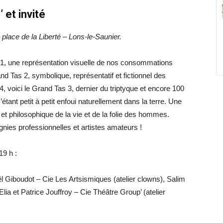
 et invité
place de la Liberté – Lons-le-Saunier.
s 1, une représentation visuelle de nos consommations
and Tas 2, symbolique, représentatif et fictionnel des
 voici le Grand Tas 3, dernier du triptyque et encore 100
tant petit à petit enfoui naturellement dans la terre. Une
e et philosophique de la vie et de la folie des hommes.
nies professionnelles et artistes amateurs !
19 h :
ël Giboudot – Cie Les Artsismiques (atelier clowns), Salim
’Elia et Patrice Jouffroy – Cie Théâtre Group’ (atelier