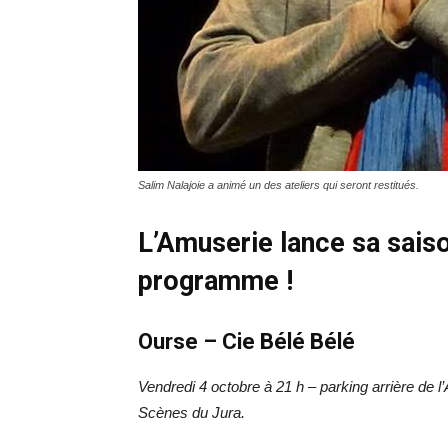
Salim Nalajoie a animé un des ateliers qui seront restitués.
L’Amuserie lance sa sais
programme !
Ourse – Cie Bélé Bélé
Vendredi 4 octobre à 21 h – parking arrière de 
Scènes du Jura.