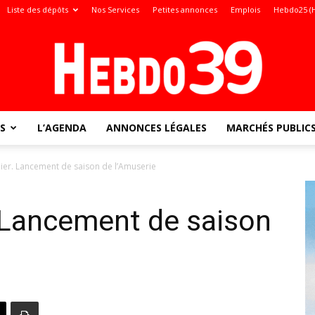
Liste des dépôts
Nos Services
Petites annonces
Emplois
Hebdo25 (
S
L’AGENDA
ANNONCES LÉGALES
MARCHÉS PUBLIC
Jura
ier. Lancement de saison de l’Amuserie
 Lancement de saison
: