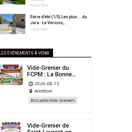
7 août 2026
Série d’été (1/5) Les plus … du
Jura : Le Vernois,...
7 août 2026
LES ÉVÉNEMENTS À VENIR
Vide-Grenier du
FCPM : La Bonne
Affaire de l’Été à
2026-08-15
Arinthod !
Arinthod
Brocante/Vide-Greniers
Vide-Grenier de