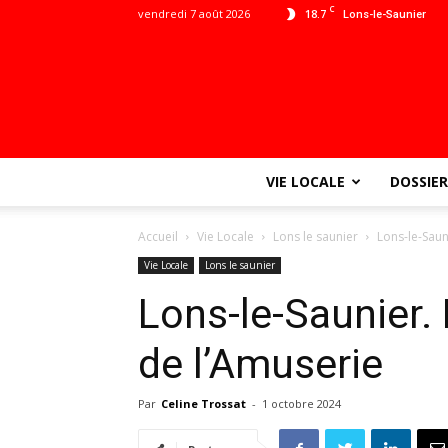
C
vendredi 7 août 2026
18.7
Lons-le-Saunier
VIE LOCALE
DOSSIER
Accueil
Vie Locale
Lons le saunier
Lons-le-Saun
Vie Locale
Lons le saunier
Lons-le-Saunier.
de l’Amuserie
Par
Celine Trossat
-
1 octobre 2024