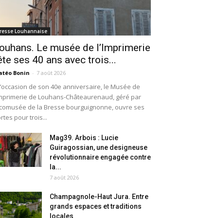
resse Louhannaise
ouhans. Le musée de l’Imprimerie
ête ses 40 ans avec trois...
téo Bonin
-
7 août 2026
l’occasion de son 40e anniversaire, le Musée de
Imprimerie de Louhans-Châteaurenaud, géré par
Écomusée de la Bresse bourguignonne, ouvre ses
rtes pour trois...
Mag39. Arbois : Lucie
Guiragossian, une designeuse
révolutionnaire engagée contre
la...
7 août 2026
Champagnole-Haut Jura. Entre
grands espaces et traditions
locales