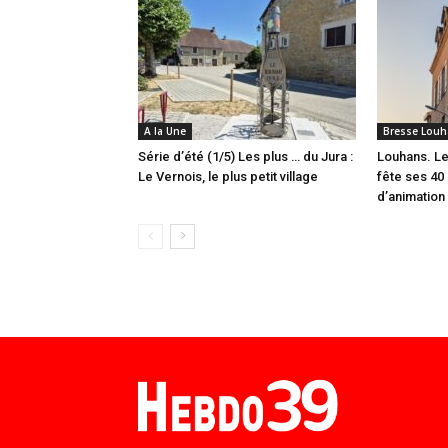
A la Une
Bresse Louh
Série d’été (1/5) Les plus … du Jura :
Louhans. Le
Le Vernois, le plus petit village
fête ses 40 
d’animation