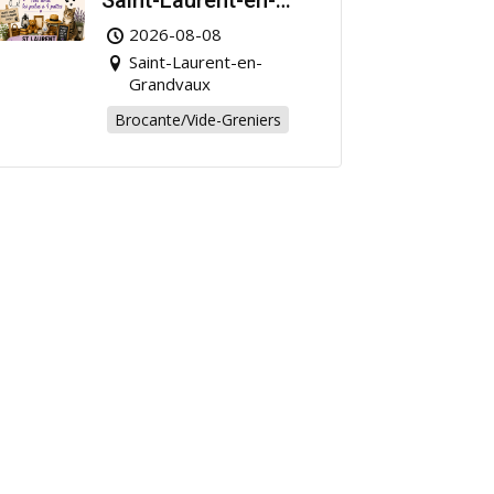
Saint-Laurent-en-
Grandvaux : Venez
2026-08-08
chiner pour la bonne
Saint-Laurent-en-
cause !
Grandvaux
Brocante/Vide-Greniers