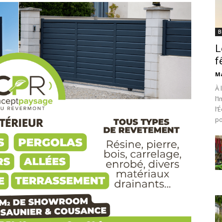
B
L
f
Ma
À 
l’
l’
po