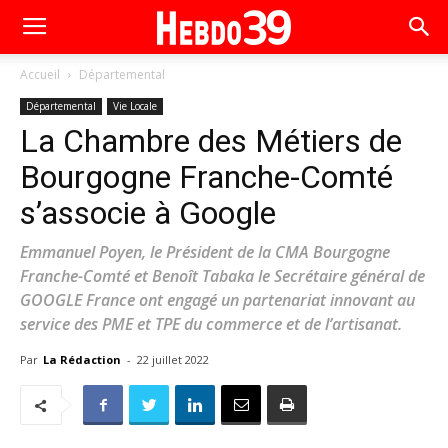
Accueil
Départemental
Départemental
Vie Locale
La Chambre des Métiers de
Bourgogne Franche-Comté
s’associe à Google
Emmanuel Poyen, le Président de la CMA Bourgogne
Franche-Comté et Benoît Tabaka le Secrétaire général de
GOOGLE France ont engagé un partenariat innovant au
service des PME et TPE du commerce et de l’artisanat.
Par
La Rédaction
-
22 juillet 2022