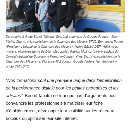
De gauche à droite Benoit Tabaka (Secrétaire général de Google France), Jean-
Michel Charnu (vice-président de la Chambre des Métiers BFC), Emmanuel Poyen
(Président régional de la Chambre des Métiers), Najwa BELHADEF (Adjointe au
maire et vice-présidente de Dijon Métropole), Patrick Molinoz (vice-président du
Conseil régional de Bourgogne Franche-Comté), Yves Bard (vice-président de la
Chambre des Métiers) et Florence PAZ (coach Google Ateliers Numériques) –
photo CMA BFC
“Nos formations sont une première brique dans l’amélioration
de la performance digitale pour les petites entreprises et les
artisans”.
Benoit Tabaka ne manque pas d’arguments pour
convaincre les professionnels à maîtriser leur fiche
d’établissement, développer leur visibilité sur les réseaux
sociaux ou optimiser leur site internet.