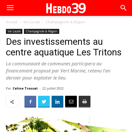
Accueil
Vie Locale
Champagnole & Région
Vie Locale
Champagnole & Région
Des investissements au
centre aquatique Les Tritons
La communauté de communes participera au
financement proposé par Vert Marine, retenu l’an
dernier pour exploiter le lieu.
Par
Celine Trossat
-
22 juillet 2022