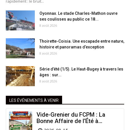
rapidement : le bruit...
Oyonnax. Le stade Charles-Mathon ouvre
ses coulisses au public ce 18...
8 août 2026
Thoirette-Coisia. Une escapade entre nature,
histoire et panoramas d’exception
8 août 2026
Série d’été (1/5). Le Haut-Bugey à travers les
âges : sur...
8 août 2026
LES ÉVÉNEMENTS À VENIR
Vide-Grenier du FCPM : La
Bonne Affaire de l’Été à
Arinthod !
2026-08-15