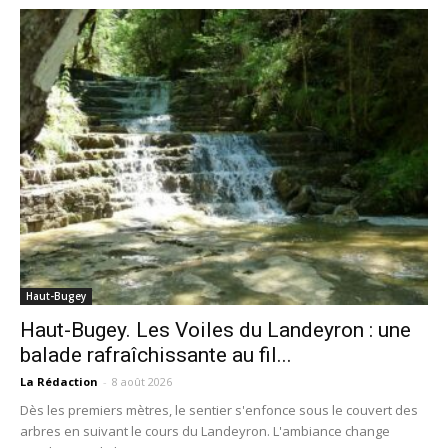
Haut-Bugey
Haut-Bugey. Les Voiles du Landeyron : une
balade rafraîchissante au fil...
La Rédaction
-
8 août 2026
Dès les premiers mètres, le sentier s'enfonce sous le couvert des
arbres en suivant le cours du Landeyron. L'ambiance change