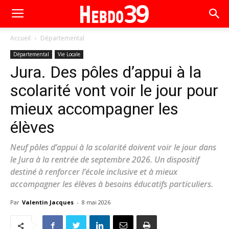
Accueil
Départemental
Départemental
Vie Locale
Jura. Des pôles d’appui à la
scolarité vont voir le jour pour
mieux accompagner les
élèves
Neuf pôles d’appui à la scolarité doivent voir le jour dans
le Jura à la rentrée de septembre 2026. Un dispositif
destiné à renforcer l’école inclusive et à mieux
accompagner les élèves à besoins éducatifs particuliers.
Par
Valentin Jacques
-
8 mai 2026