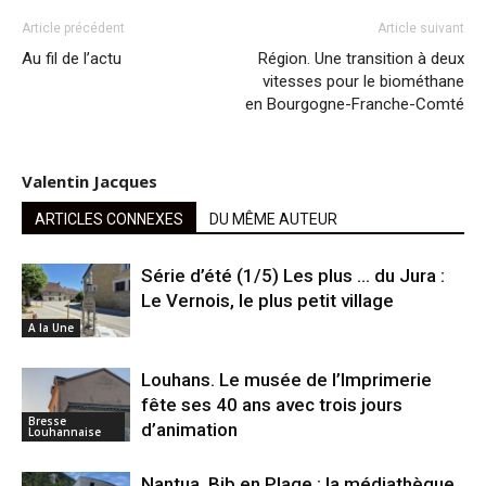
Article précédent
Article suivant
Au fil de l’actu
Région. Une transition à deux
vitesses pour le biométhane
en Bourgogne-Franche-Comté
Valentin Jacques
ARTICLES CONNEXES
DU MÊME AUTEUR
Série d’été (1/5) Les plus … du Jura :
Le Vernois, le plus petit village
A la Une
Louhans. Le musée de l’Imprimerie
fête ses 40 ans avec trois jours
Bresse
d’animation
Louhannaise
Nantua. Bib en Plage : la médiathèque