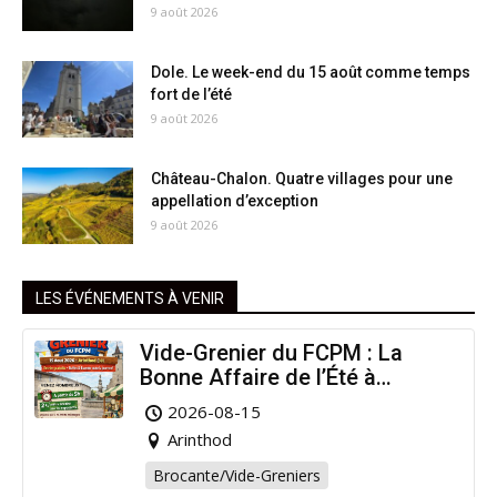
9 août 2026
Dole. Le week-end du 15 août comme temps
fort de l’été
9 août 2026
Château-Chalon. Quatre villages pour une
appellation d’exception
9 août 2026
LES ÉVÉNEMENTS À VENIR
Vide-Grenier du FCPM : La
Bonne Affaire de l’Été à
Arinthod !
2026-08-15
Arinthod
Brocante/Vide-Greniers