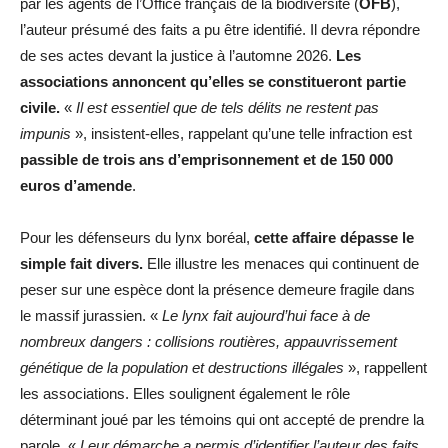
par les agents de l’Office français de la biodiversité (
OFB
),
l’auteur présumé des faits a pu être identifié. Il devra répondre
de ses actes devant la justice à l’automne 2026.
Les
associations annoncent qu’elles se constitueront partie
civile.
«
Il est essentiel que de tels délits ne restent pas
impunis
», insistent-elles, rappelant qu’une telle infraction est
passible de trois ans d’emprisonnement et de 150 000
euros d’amende
.
Pour les défenseurs du lynx boréal,
cette affaire dépasse le
simple fait divers.
Elle illustre les menaces qui continuent de
peser sur une espèce dont la présence demeure fragile dans
le massif jurassien. «
Le lynx fait aujourd’hui face à de
nombreux dangers : collisions routières, appauvrissement
génétique de la population et destructions illégales
», rappellent
les associations. Elles soulignent également le rôle
déterminant joué par les témoins qui ont accepté de prendre la
parole. «
Leur démarche a permis d’identifier l’auteur des faits