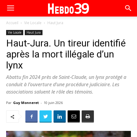
Accueil
Vie Locale
Haut Jura
Vie Locale
Haut Jura
Haut-Jura. Un tireur identifié
après la mort illégale d’un
lynx
Abattu fin 2024 près de Saint-Claude, un lynx protégé a
conduit à l’ouverture d’une procédure judiciaire. Les
associations saluent le rôle des témoins.
Par
Guy Monneret
-
10 juin 2026