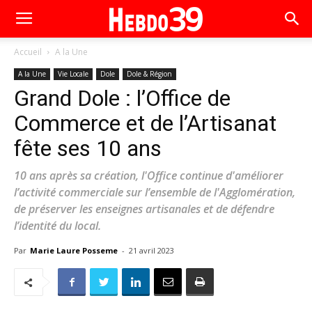
Accueil
A la Une
A la Une
Vie Locale
Dole
Dole & Région
Grand Dole : l’Office de
Commerce et de l’Artisanat
fête ses 10 ans
10 ans après sa création, l'Office continue d'améliorer
l’activité commerciale sur l’ensemble de l'Agglomération,
de préserver les enseignes artisanales et de défendre
l’identité du local.
Par
Marie Laure Posseme
-
21 avril 2023