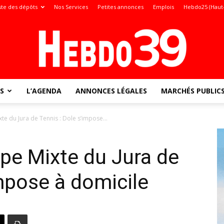
ste des dépôts
Nos Services
Petites annonces
Emplois
Hebdo25 (Haut
S
L’AGENDA
ANNONCES LÉGALES
MARCHÉS PUBLIC
Jura
te du Jura de Tennis : Dole s’impose...
upe Mixte du Jura de
:
impose à domicile