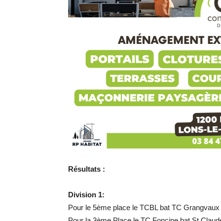
Résultats :
Division 1:
Pour le 5ème place le TCBL bat TC Grangvaux
Pour la 3ème Place le TC Foncine bat St Claude