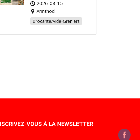
Affaire de l’Été à
2026-08-15
Arinthod !
Arinthod
Brocante/Vide-Greniers