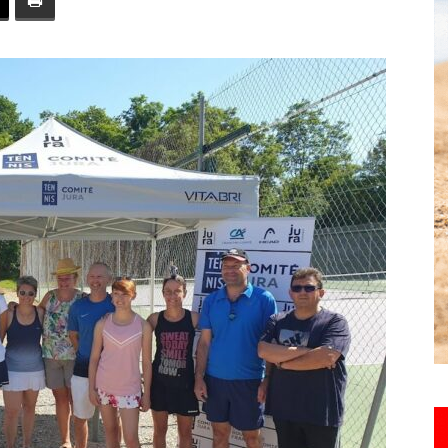
toute
l'info
locale
–