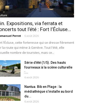
ulture
in. Expositions, via ferrata et
oncerts tout l’été : Fort l’Écluse...
manuel Perret
-
6 août 2026
rt l'Écluse, cette forteresse qui se dresse fièrement
r la route qui mène à Genève. Tout l'été, elle
cueille nombre de touristes, mais ce...
Série d’été (1/5). Des hauts
fourneaux à la scène culturelle
:...
6 août 2026
Nantua. Bib en Plage : la
médiathèque s’installe au bord
du...
6 août 2026