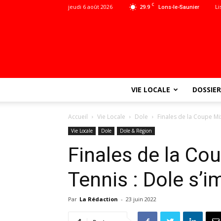
C
jeudi 6 août 2026
29.9
Li
Lons-le-Saunier
VIE LOCALE
DOSSIER
Accueil
Vie Locale
Dole
Finales de la Coupe Mix
Vie Locale
Dole
Dole & Région
Finales de la Co
Tennis : Dole s’
Par
La Rédaction
-
23 juin 2022