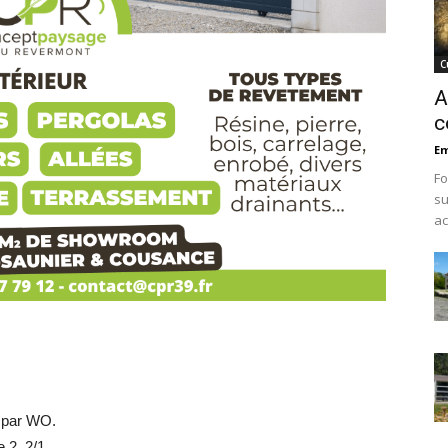
C
A
c
Em
Fo
su
ac
 par WO.
 2, 2/1.